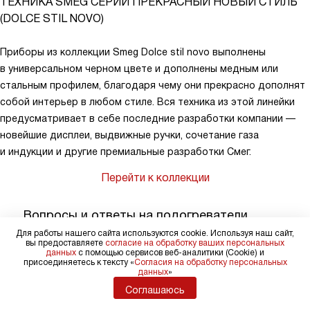
ТЕХНИКА SMEG СЕРИИ ПРЕКРАСНЫЙ НОВЫЙ СТИЛЬ
(DOLCE STIL NOVO)
Приборы из коллекции Smeg Dolce stil novo выполнены
в универсальном черном цвете и дополнены медным или
стальным профилем, благодаря чему они прекрасно дополнят
собой интерьер в любом стиле. Вся техника из этой линейки
предусматривает в себе последние разработки компании —
новейшие дисплеи, выдвижные ручки, сочетание газа
и индукции и другие премиальные разработки Смег.
Перейти к коллекции
Вопросы и ответы на подогреватели
посуды Smeg
Для работы нашего сайта используются cookie. Используя наш сайт,
вы предоставляете
согласие на обработку ваших персональных
данных
с помощью сервисов веб-аналитики (Cookie) и
присоединяетесь к тексту «
Согласия на обработку персональных
данных
»
Вопросов по этой категории пока
Соглашаюсь
нет, Ваш вопрос может стать
первым.