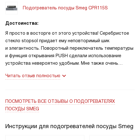
Блюда остаются теплыми, а значит, вкусными гораздо
Подогреватель посуды Smeg CPR115S
дольше. А как здорово, что есть функция поднятия теста!
Я обожаю печь домашний хлеб, и эта функция стала
Достоинства:
настоящим спасением. Теперь тесто всегда идеально
поднимается. Еще одно преимущество — регулировка
Я просто в восторге от этого устройства! Серебристое
температуры. Это очень удобно, потому что каждый
стекло stopsol придает ему неповторимый шик
продукт требует своего температурного режима. И,
и элегантность. Поворотный переключатель температуры
конечно, не могу не отметить материал внутренней
и функция открывания PUSH сделали использование
камеры — нержавеющую сталь. Это гарантирует долгий
устройства невероятно удобным. Мне также очень
срок службы устройства и легкость в уходе за ним.
нравится, что есть возможность подогрева посуды
Читать отзыв полностью
и пищи, размораживания и поднятия теста. Это
действительно универсальное устройство
ПОСМОТРЕТЬ ВСЕ ОТЗЫВЫ
О ПОДОГРЕВАТЕЛЯХ
ПОСУДЫ SMEG
Инструкции для подогревателей посуды Smeg