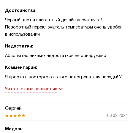
Достоинства:
Черный цвет и элегантный дизайн впечатляют!
Поворотный переключатель температуры очень удобен
в использовании
Недостатки:
Абсолютно никаких недостатков не обнаружено
Комментарий:
Я просто в восторге от этого подогревателя посуды! Уже
не представляю свою кухню без него. Как только
Читать отзыв полностью
установили, сразу же оценила все его функции. Подогрев
посуды и пищи, размораживание, поднятие теста, нагрев
и размачивание, поддержание готовых блюд в нагретом
Сергей
состоянии — все это работает безупречно. Сколько раз
06.02.2024
я готовила ужин для друзей и замечала, что посуда
остывает быстрее, чем мы едим. Теперь это не проблема!
Модель: