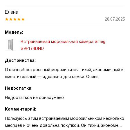
сохранили вкус! Внутри яркое светодиодное освещение и
пять удобных ящиков; иконки блокировки помогают при
Елена
детях. Однажды отключали свет на ночь, продукты не
28.07.2025
пострадали: холод держался более 8 часов. Это надёжно
и удобно.
Модель:
Встраиваемая морозильная камера Smeg
S9F174DND
Достоинства:
Отличный встроенный морозильник: тихий, экономичный и
вместительный — идеально для семьи. Очень!
Недостатки:
Недостатков не обнаружено.
Комментарий:
Пользуюсь этим встраиваемым морозильником несколько
месяцев и очень довольна покупкой. Он тихий, экономный