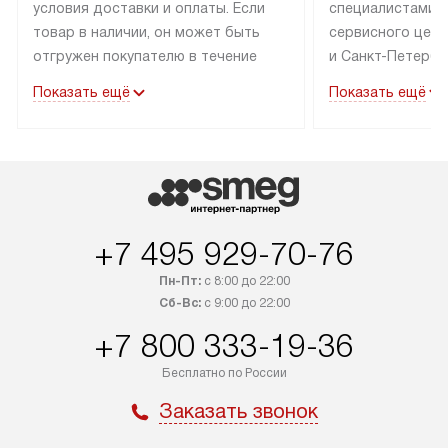
условия доставки и оплаты. Если
специалистами 
товар в наличии, он может быть
сервисного цент
отгружен покупателю в течение
и Санкт-Петербу
трех дней. Техника со специальным
со специальным
Показать ещё
Показать ещё
лейблом доставляется бесплатно
подключается бе
по Москве.
В стандартную у
Выезд за МКАД оплачивается
не входят: выез
дополнительно. Возможна
и КАД, расходны
доставка товаров по России.
доработка или 
коммуникаций дл
+7 495 929-70-76
навешивание фа
Пн-Пт:
с 8:00 до 22:00
Сб-Вс:
с 9:00 до 22:00
+7 800 333-19-36
Бесплатно по России
Заказать звонок