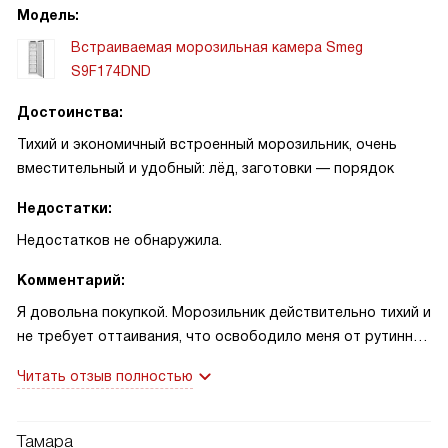
Модель:
Встраиваемая морозильная камера Smeg
S9F174DND
Достоинства:
Тихий и экономичный встроенный морозильник, очень
вместительный и удобный: лёд, заготовки — порядок
Недостатки:
Недостатков не обнаружила.
Комментарий:
Я довольна покупкой. Морозильник действительно тихий и
не требует оттаивания, что освободило меня от рутинной
работы. Однажды перед праздником быстро охладила и
Читать отзыв полностью
расставила все заготовки, гости не заметили заботы.
Летом заморозила ягоды — они сохранили вкус. Мне
удобно управлять через дисплей! Детская блокировка
Тамара