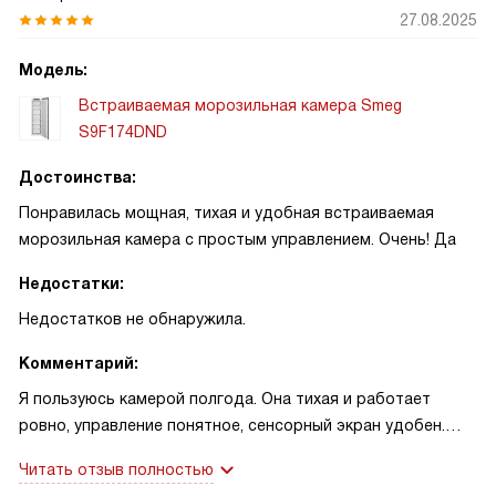
успокоила — теперь спокойно!
27.08.2025
Модель:
Встраиваемая морозильная камера Smeg
S9F174DND
Достоинства:
Понравилась мощная, тихая и удобная встраиваемая
морозильная камера с простым управлением. Очень! Да
Недостатки:
Недостатков не обнаружила.
Комментарий:
Я пользуюсь камерой полгода. Она тихая и работает
ровно, управление понятное, сенсорный экран удобен.
NoFrost реально освобождает от льда, а суперзаморозка
Читать отзыв полностью
спасла урожай смородины — за час ягоды замёрзли и