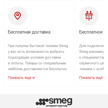
Бесплатная доставка
Бесплатное п
При покупке бытовой техники Smeg
Для подключени
у вас есть возможность выбрать
Smeg рекоменду
подходящие условия доставки
к специалистам 
и оплаты. Товары со специальным
сервисного цент
лейблом доставляются бесплатно
техника с особы
по Москве в пределах МКАД
подключается б
Показать ещё
Показать ещё
до подъезда. Доставка за пределы
коммуникациям. 
МКАД оплачивается
за пределы МКА
дополнительно. Товар, имеющий
взиматься допол
маркировку «в наличии», может
Готовые коммун
быть отправлен покупателю
предполагают н