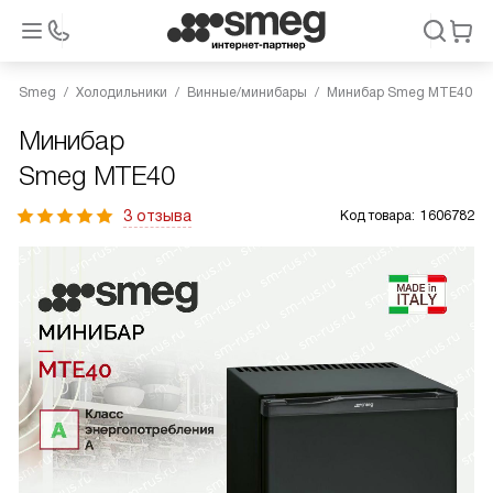
Smeg
Холодильники
Винные/минибары
Минибар Smeg MTE40
Минибар
Smeg MTE40
3 отзыва
Код товара:
1606782