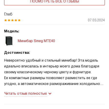
ПОСМОТРЕТЬ ВСЕ ОТЗЫВЫ
Глеб
07.03.2024
Модель:
Минибар Smeg MTE40
Достоинства:
Невероятно удобный и стильный минибар! Эта модель
идеально вписалась в интерьер моего дома благодаря
своему классическому черному цвету и фурнитуре.
Ее компактные размеры позволяют разместить ее где
угодно, а автоматическое размораживание холодильной
камеры — это просто находка! Отдельно стоит отметить
Читать отзыв полностью
удобство использования: регулируемые полки
в холодильной камере и на двери позволяют максимально
эффективно использовать пространство.