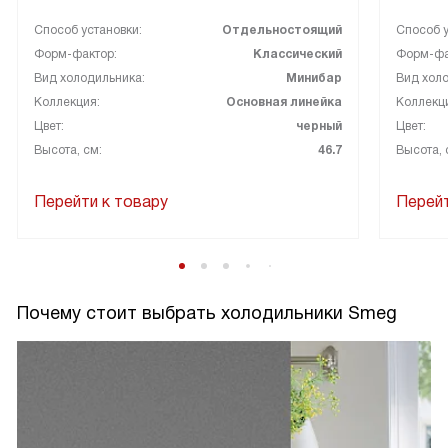
Способ установки:
Отдельностоящий
Способ у
Форм-фактор:
Классический
Форм-фа
Вид холодильника:
Минибар
Вид холо
Коллекция:
Основная линейка
Коллекц
Цвет:
черный
Цвет:
Высота, см:
46.7
Высота, 
Перейти к товару
Перейт
Почему стоит выбрать холодильники Smeg