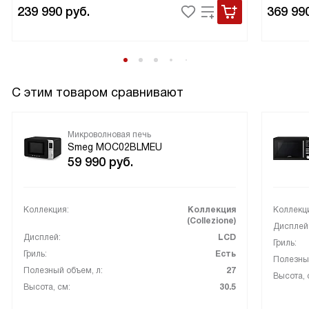
239 990
руб.
369 99
С этим товаром сравнивают
Микроволновая печь
Smeg MOC02BLMEU
59 990
руб.
Коллекция:
Коллекция
Коллекц
(Collezione)
Дисплей
Дисплей:
LCD
Гриль:
Гриль:
Есть
Полезный
Полезный объем, л:
27
Высота, 
Высота, см:
30.5