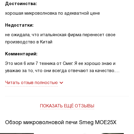
Достоинства:
хорошая микроволновка по адекватной цене
Недостатки:
не ожидала, что итальянская фирма перенесет свое
производство в Китай
Комментарий:
Это моя 6 или 7 техника от Смег. Я ее хорошо знаю и
уважаю за то, что они всегда отвечают за качество.
Много писали о том, что у Смега собственное
Читать отзыв полностью
производство в Италии. И духовка, вытяжка, чайник точно
были сделаны в Италии. То что микроволновка внезапно
будет сделана в Китае стало для меня сюрпризом. Не
ПОКАЗАТЬ ЕЩЁ ОТЗЫВЫ
доверяю я им. Но доверяю Смегу. Пользуюсь техникой уже
год как. Пока вопросов или претензий нет. Но все равно
печально, что настоящее европейское качество
Обзор микроволновой печи Smeg MOE25X
вынуждено искать более дешевое производство.