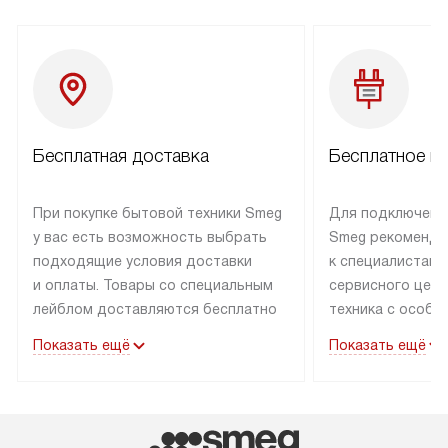
Бесплатная доставка
Бесплатное п
При покупке бытовой техники Smeg
Для подключени
у вас есть возможность выбрать
Smeg рекоменду
подходящие условия доставки
к специалистам 
и оплаты. Товары со специальным
сервисного цент
лейблом доставляются бесплатно
техника с особы
по Москве в пределах МКАД
подключается б
Показать ещё
Показать ещё
до подъезда. Доставка за пределы
коммуникациям. 
МКАД оплачивается
за пределы МКА
дополнительно. Товар, имеющий
взиматься допол
маркировку «в наличии», может
Готовые коммун