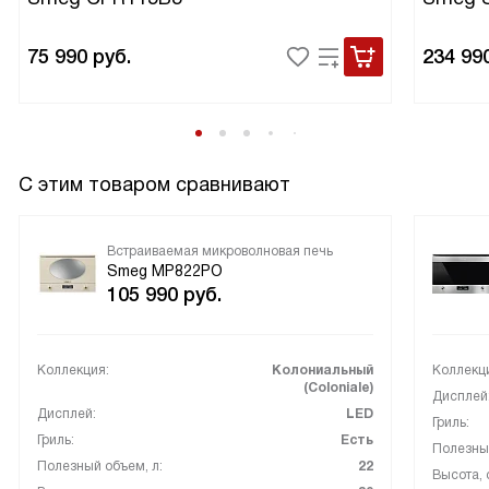
75 990
руб.
234 99
С этим товаром сравнивают
Встраиваемая микроволновая печь
Smeg MP822PO
105 990
руб.
Коллекция:
Колониальный
Коллекц
(Coloniale)
Дисплей
Дисплей:
LED
Гриль:
Гриль:
Есть
Полезный
Полезный объем, л:
22
Высота, 