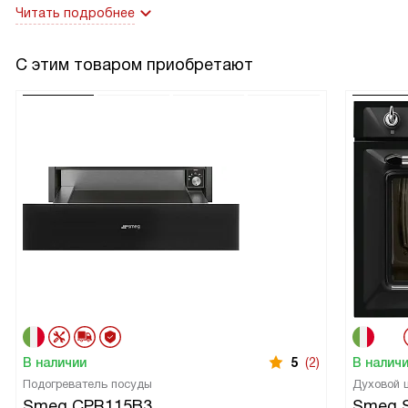
Читать подробнее
С этим товаром приобретают
В наличии
5
(2)
В налич
Подогреватель посуды
Духовой
Smeg CPR115B3
Smeg 