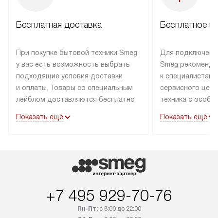
Бесплатная доставка
Бесплатное п
При покупке бытовой техники Smeg
Для подключени
у вас есть возможность выбрать
Smeg рекоменду
подходящие условия доставки
к специалистам 
и оплаты. Товары со специальным
сервисного цент
лейблом доставляются бесплатно
техника с особы
по Москве в пределах МКАД
подключается б
Показать ещё
Показать ещё
до подъезда. Доставка за пределы
коммуникациям. 
МКАД оплачивается
за пределы МКА
дополнительно. Товар, имеющий
взиматься допол
маркировку «в наличии», может
Готовые коммун
быть отправлен покупателю
предполагают н
в течение трех дней. Доставка
установленной р
+7 495 929-70-76
в Санкт-Петербург и другие
подключения к 
регионы осуществляется через
и канализации в
Пн-Пт:
с 8:00 до 22:00
транспортные компании. После
от типа техники