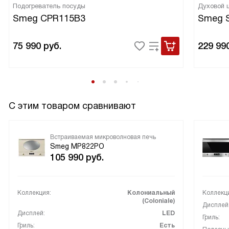
Подогреватель посуды
Духовой
Smeg CPR115B3
Smeg 
75 990
руб.
229 99
С этим товаром сравнивают
Встраиваемая микроволновая печь
Smeg MP822PO
105 990
руб.
Коллекция:
Колониальный
Коллекц
(Coloniale)
Дисплей
Дисплей:
LED
Гриль:
Гриль:
Есть