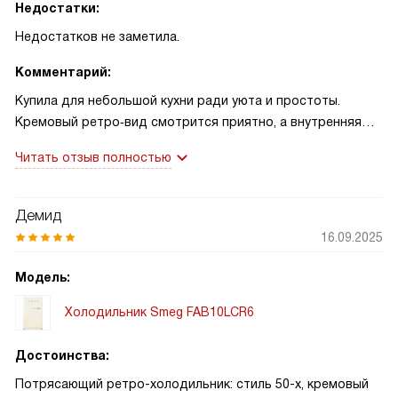
Недостатки:
Недостатков не заметила.
Комментарий:
Купила для небольшой кухни ради уюта и простоты.
Кремовый ретро‑вид смотрится приятно, а внутренняя
подсветка светодиодная действительно удобна.
Читать отзыв полностью
Морозилка сверху вмещает нужные запасы, но ручное
размораживание требует внимания. Однажды поставила
торт на полку для бутылок — он сохранился идеально!
Демид
Ещё храню баночки с вареньем от бабушки.
16.09.2025
Модель:
Холодильник Smeg FAB10LCR6
Достоинства:
Потрясающий ретро-холодильник: стиль 50-х, кремовый