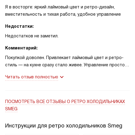
Я в восторге: яркий лаймовый цвет и ретро-дизайн,
вместительность и тихая работа, удобное управление
Недостатки:
Недостатков не заметил.
Комментарий:
Покупкой доволен. Привлекает лаймовый цвет и ретро-
стиль — на кухне сразу стало живее. Управление простое,
внутри яркая светодиодная подсветка, мясная зона 0°C
Читать отзыв полностью
реально держит свежесть. История: пригласил друзей —
все отметили дизайн и удобство полок. Вторая история:
во время краткого отключения света еда оставалась
холодной около заявленных 9 часов!
ПОСМОТРЕТЬ ВСЕ ОТЗЫВЫ
О РЕТРО ХОЛОДИЛЬНИКАХ
SMEG
Инструкции для ретро холодильников Smeg