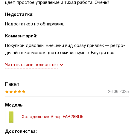
цвет, простое управление и тихая работа. Очень!!
Недостатки:
Недостатков не обнаружил.
Комментарий:
Покупкой доволен. Внешний вид сразу привлёк — ретро-
дизайн в кремовом цвете оживил кухню. Внутри всё
продумано: светодиодная подсветка помогает быстро
Читать отзыв полностью
найти продукты, а уровень шума почти не слышен.
Однажды поставил торт на ночь — не подсох,
температура стабильна. Ещё случай: привёз продукты с
Павел
дачи — морозилка справилась. Управление простое,
26.06.2025
привык за день! Рекомендую тем, кто ценит стиль и
спокойную работу.
Модель:
Холодильник Smeg FAB28RLI5
Достоинства: