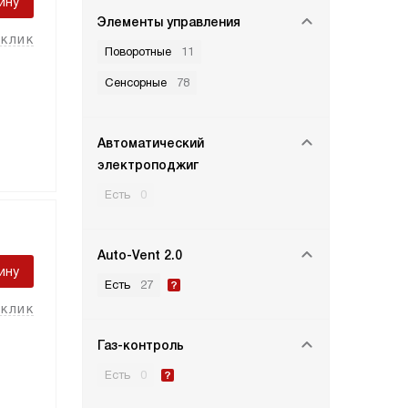
ину
Элементы управления
 клик
Поворотные
11
Сенсорные
78
Автоматический
электроподжиг
Есть
0
Auto-Vent 2.0
ину
Есть
27
 клик
Газ-контроль
Есть
0