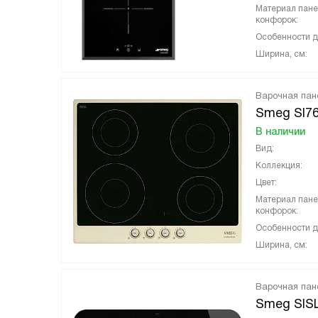
Материал пан
конфорок:
Особенности д
Ширина, см:
Варочная пан
Smeg SI7
В наличии
Вид:
Коллекция:
Цвет:
Материал пан
конфорок:
Особенности д
Ширина, см:
Варочная пан
Smeg SIS