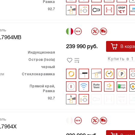
Рамка
92.7
ель
L7964MB
239 990
руб.
В корз
Индукционная
Купить в 1
Остров (Isola)
черный
ели
Стеклокерамика
Прямой край,
Рамка
92.7
ель
L7964X