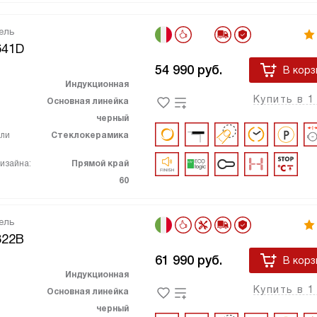
ель
641D
54 990
руб.
В корз
Индукционная
Купить в 1
Основная линейка
черный
ели
Стеклокерамика
изайна:
Прямой край
60
ель
322B
61 990
руб.
В корз
Индукционная
Купить в 1
Основная линейка
черный