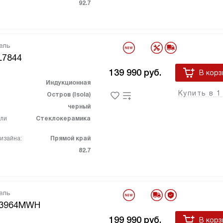
92.7
ель
L7844
139 990
руб.
В корз
Индукционная
Купить в 1
Остров (Isola)
черный
ели
Стеклокерамика
изайна:
Прямой край
82.7
ель
M3964MWH
199 990
руб.
В корз