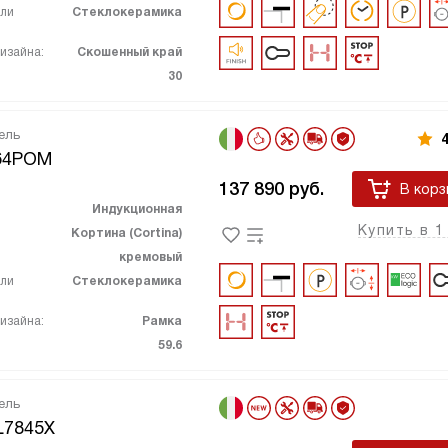
ели
Стеклокерамика
изайна:
Скошенный край
30
ель
4
64POM
137 890
руб.
В корз
Индукционная
Купить в 1
Кортина (Cortina)
кремовый
ели
Стеклокерамика
изайна:
Рамка
59.6
ель
L7845X