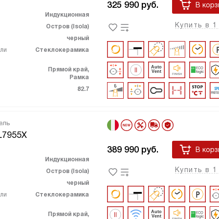
325 990
руб.
В корз
Индукционная
Купить в 1
Остров (Isola)
черный
ели
Стеклокерамика
Прямой край,
Рамка
82.7
ель
L7955X
389 990
руб.
В корз
Индукционная
Купить в 1
Остров (Isola)
черный
ели
Стеклокерамика
Прямой край,