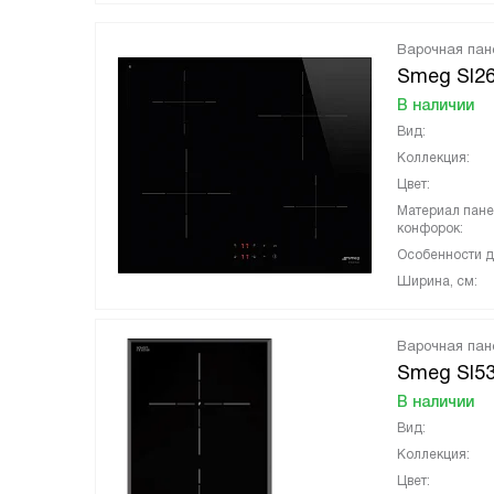
Варочная пан
Smeg SI2
В наличии
Вид:
Коллекция:
Цвет:
Материал пан
конфорок:
Особенности д
Ширина, см:
Варочная пан
Smeg SI5
В наличии
Вид:
Коллекция:
Цвет: