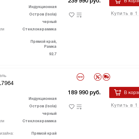
239 990
руб.
В корз
Индукционная
Купить в 1
Остров (Isola)
черный
ели
Стеклокерамика
Прямой край,
Рамка
92.7
ель
L7964
189 990
руб.
В корз
Индукционная
Купить в 1
Остров (Isola)
черный
ели
Стеклокерамика
изайна:
Прямой край