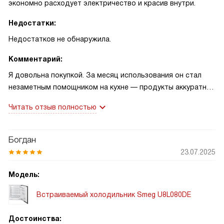
экономно расходует электричество и красив внутри.
Недостатки:
Недостатков не обнаружила.
Комментарий:
Я довольна покупкой. За месяц использования он стал
незаметным помощником на кухне — продукты аккуратно
размещаются, свет внутри действительно удобен.
Читать отзыв полностью
Однажды прятала торт для сюрприза и всё осталось
свежим, а в другой раз уезжала на неделю: включила
режим «Отпуск» и вернулась без проблем! Тихо работает
Богдан
и экономит электричество.
23.07.2025
Модель:
Встраиваемый холодильник Smeg U8L080DE
Достоинства: