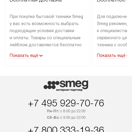
При покупке бытовой техники Smeg
Для подключени
у вас есть возможность выбрать
Smeg рекоменду
подходящие условия доставки
к специалистам 
и оплаты. Товары со специальным
сервисного цент
лейблом доставляются бесплатно
техника с особы
по Москве в пределах МКАД
подключается б
Показать ещё
Показать ещё
до подъезда. Доставка за пределы
коммуникациям. 
МКАД оплачивается
за пределы МКА
дополнительно. Товар, имеющий
взиматься допол
маркировку «в наличии», может
Готовые коммун
быть отправлен покупателю
предполагают н
в течение трех дней. Доставка
установленной р
+7 495 929-70-76
в Санкт-Петербург и другие
подключения к 
регионы осуществляется через
и канализации в
Пн-Пт:
с 8:00 до 22:00
транспортные компании. После
от типа техники
Сб-Вс:
с 9:00 до 22:00
100% предоплаты мы бесплатно
дополнительных 
+7 800 333-19-36
доставляем заказ до офиса
определяется в 