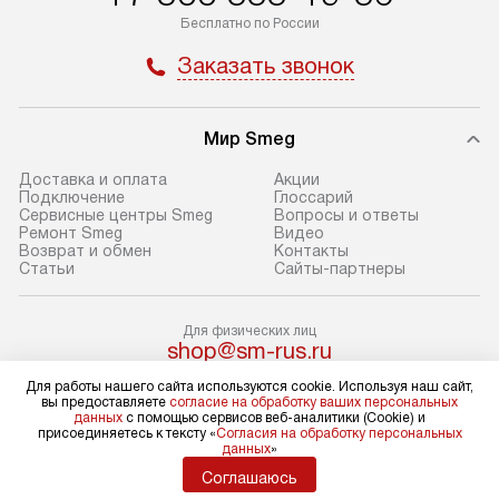
транспортной компании в Москве.
с прайс-листом 
Бесплатно по России
Пожалуйста, уточняйте условия
доступным на са
Заказать звонок
доставки у менеджера при
«Подключение».
оформлении заказа.
Стандартный мо
Мир Smeg
В день, согласованный с вами,
в себя снятие уп
служба доставки привезет
и транспортиров
Доставка и оплата
Акции
упакованный товар до подъезда.
при необходимо
Подключение
Глоссарий
Сервисные центры Smeg
Вопросы и ответы
Если вам необходимо доставить
отдельных часте
Ремонт Smeg
Видео
покупку до двери вашей квартиры
устанавливается
Возврат и обмен
Контакты
Статьи
Сайты-партнеры
или места установки, пожалуйста,
подготовленное
предварительно согласуйте это
по уровню и под
с менеджером. За эту услугу будет
существующим к
Для физических лиц
shop@sm-rus.ru
взиматься дополнительная плата.
После этого пр
Для юридических лиц
Обратите внимание на размеры
запуск и краткая
Для работы нашего сайта используются cookie. Используя наш сайт,
business@kvalitet.company
вы предоставляете
согласие на обработку ваших персональных
товара: например, если габариты
по использовани
данных
с помощью сервисов веб-аналитики (Cookie) и
присоединяетесь к тексту «
Согласия на обработку персональных
холодильника не позволяют
монтаж не включ
НАПИСАТЬ РУКОВОДСТВУ
данных
»
пронести его через дверной проем,
коммуникаций, 
Соглашаюсь
сотрудники транспортной службы
материалы, уста
Политика конфиденциальности