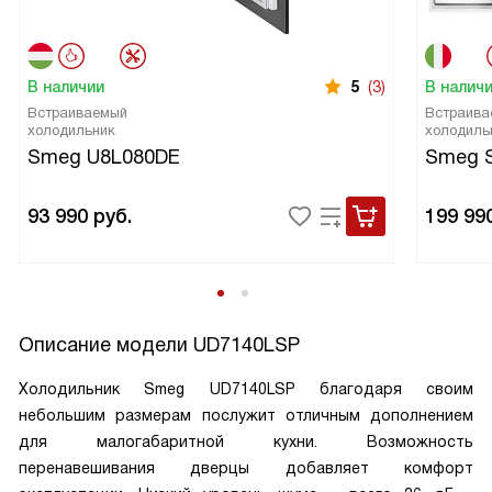
В наличии
5
(3)
В налич
Встраиваемый
Встраива
холодильник
холодиль
Smeg U8L080DE
Smeg 
93 990
руб.
199 99
Описание модели
UD7140LSP
Холодильник Smeg UD7140LSP благодаря своим
небольшим размерам послужит отличным дополнением
для малогабаритной кухни. Возможность
перенавешивания дверцы добавляет комфорт