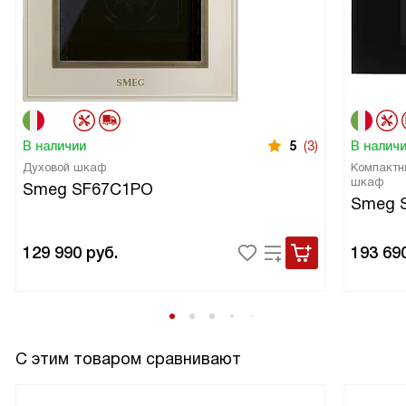
В наличии
5
(3)
В налич
Духовой шкаф
Компактн
шкаф
Smeg SF67C1PO
Smeg 
129 990
руб.
193 69
С этим товаром сравнивают