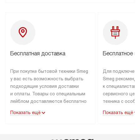
Бесплатная доставка
Бесплатное п
При покупке бытовой техники Smeg
Для подключени
у вас есть возможность выбрать
Smeg рекоменду
подходящие условия доставки
к специалистам 
и оплаты. Товары со специальным
сервисного цент
лейблом доставляются бесплатно
техника с особы
по Москве в пределах МКАД
подключается б
Показать ещё
Показать ещё
до подъезда. Доставка за пределы
коммуникациям. 
МКАД оплачивается
за пределы МКА
дополнительно. Товар, имеющий
взиматься допол
маркировку «в наличии», может
Готовые коммун