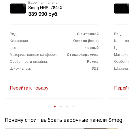
Варочная панель
Smeg HHSL7844X
339 990
руб.
Вид:
С вытяжкой
Вид:
Коллекция:
Остров (Isola)
Коллекц
Цвет:
черный
Цвет:
Материал панели конфорок:
Стеклокерамика
Материа
Особенности дизайна:
Рамка
Особенн
Ширина, см:
82.7
Ширина,
Перейти к товару
Перейт
Почему стоит выбрать варочные панели Smeg