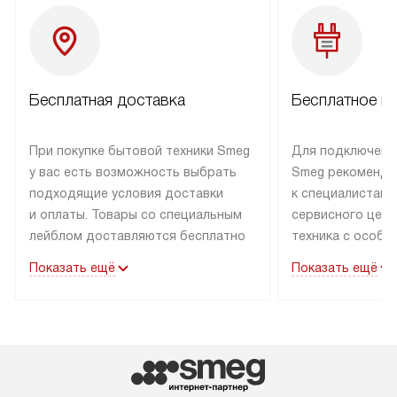
Бесплатная доставка
Бесплатное п
При покупке бытовой техники Smeg
Для подключени
у вас есть возможность выбрать
Smeg рекоменду
подходящие условия доставки
к специалистам 
и оплаты. Товары со специальным
сервисного цент
лейблом доставляются бесплатно
техника с особы
по Москве в пределах МКАД
подключается б
Показать ещё
Показать ещё
до подъезда. Доставка за пределы
коммуникациям. 
МКАД оплачивается
за пределы МКА
дополнительно. Товар, имеющий
взиматься допол
маркировку «в наличии», может
Готовые коммун
быть отправлен покупателю
предполагают н
в течение трех дней. Доставка
установленной р