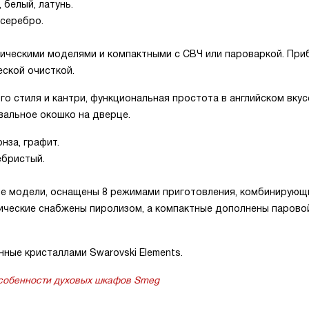
 белый, латунь.
 серебро.
ическими моделями и компактными с СВЧ или пароваркой. Пр
ской очисткой.
о стиля и кантри, функциональная простота в английском вкус
вальное окошко на дверце.
нза, графит.
ебристый.
ские модели, оснащены 8 режимами приготовления, комбинирую
трические снабжены пиролизом, а компактные дополнены парово
ные кристаллами Swarovski Elements.
собенности духовых шкафов Smeg