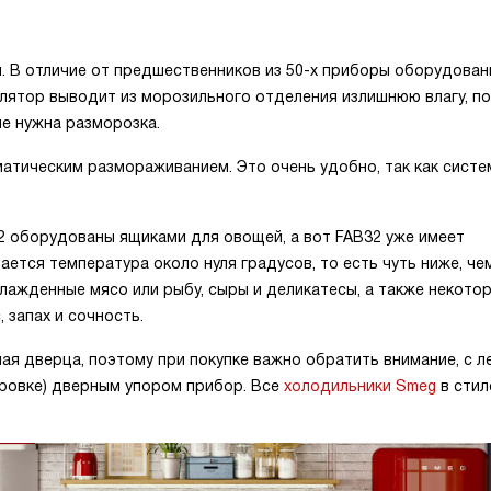
 В отличие от предшественников из 50-х приборы оборудова
лятор выводит из морозильного отделения излишнюю влагу, п
не нужна разморозка.
тическим размораживанием. Это очень удобно, так как систе
32 оборудованы ящиками для овощей, а вот FAB32 уже имеет
ется температура около нуля градусов, то есть чуть ниже, че
лажденные мясо или рыбу, сыры и деликатесы, а также некото
 запах и сочность.
 дверца, поэтому при покупке важно обратить внимание, с л
кировке) дверным упором прибор. Все
холодильники Smeg
в стил