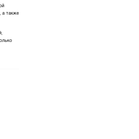
ой
 а также
й,
колько