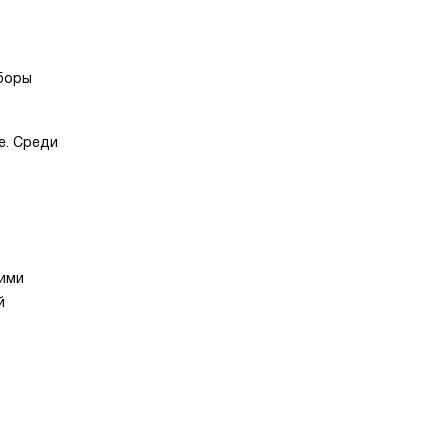
иборы
е. Среди
щими
й