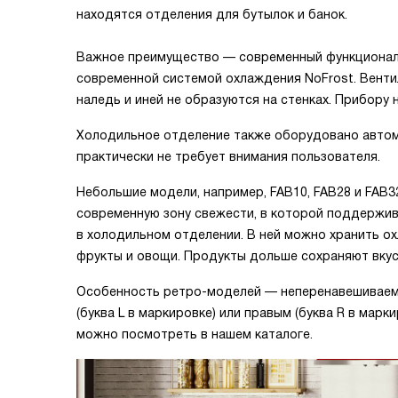
находятся отделения для бутылок и банок.
Важное преимущество — современный функционал.
современной системой охлаждения NoFrost. Венти
наледь и иней не образуются на стенках. Прибору 
Холодильное отделение также оборудовано автома
практически не требует внимания пользователя.
Небольшие модели, например, FAB10, FAB28 и FAB
современную зону свежести, в которой поддержива
в холодильном отделении. В ней можно хранить ох
фрукты и овощи. Продукты дольше сохраняют вкус,
Особенность ретро-моделей — неперенавешиваемая
(буква L в маркировке) или правым (буква R в мар
можно посмотреть в нашем каталоге.