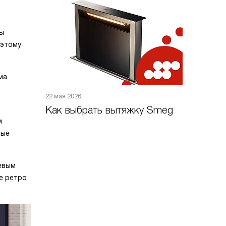
ны
оэтому
ма
22 мая 2026
Как выбрать вытяжку Smeg
м
рые
евым
е ретро