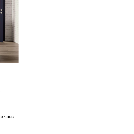
,
ие часы-