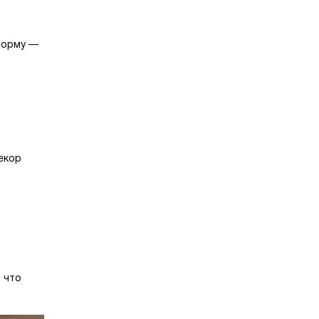
 форму —
екор
, что