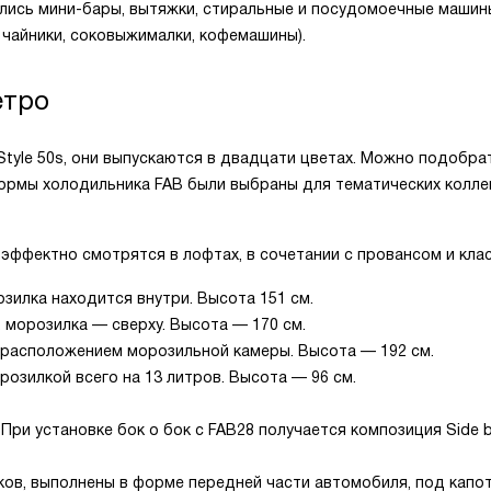
лись мини-бары, вытяжки, стиральные и посудомоечные машин
 чайники, соковыжималки, кофемашины).
етро
tyle 50s, они выпускаются в двадцати цветах. Можно подобра
ормы холодильника FAB были выбраны для тематических колле
 эффектно смотрятся в лофтах, в сочетании с провансом и клас
зилка находится внутри. Высота 151 см.
 морозилка — сверху. Высота — 170 см.
 расположением морозильной камеры. Высота — 192 см.
озилкой всего на 13 литров. Высота — 96 см.
При установке бок о бок с FAB28 получается композиция Side b
ов, выполнены в форме передней части автомобиля, под капо