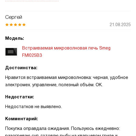
сюрпризов. В выходной пробовал гриль: курица
подрумянилась за короткое время. Разморозка по весу
Сергей
помогла сохранить сочность.
21.08.2025
Модель:
Встраиваемая микроволновая печь Smeg
FMI025B3
Достоинства:
Нравится встраиваемая микроволновка: черная, удобное
электромех. управление, полезный объём. ОК.
Недостатки:
Недостатков не выявлено.
Комментарий:
Покупка оправдала ожидания. Пользуюсь ежедневно:
разогреваю суп, готовлю рыбу на кварцевом гриле и