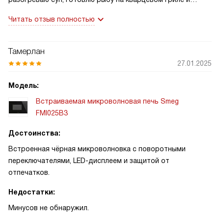
часто размораживаю мясо по весу — всё быстро и
Читать отзыв полностью
равномерно. Управление простое: поворотные ручки и
кнопки, LED-дисплей и таймер помогают не переживать о
времени. Камера из нержавейки легко чистится, чёрное
Тамерлан
покрытие с защитой от отпечатков экономит время.
27.01.2025
Однажды срочно готовил ужин для друзей — гриль
выручил, всё получилось отлично!
Модель:
Встраиваемая микроволновая печь Smeg
FMI025B3
Достоинства:
Встроенная чёрная микроволновка с поворотными
переключателями, LED-дисплеем и защитой от
отпечатков.
Недостатки:
Минусов не обнаружил.