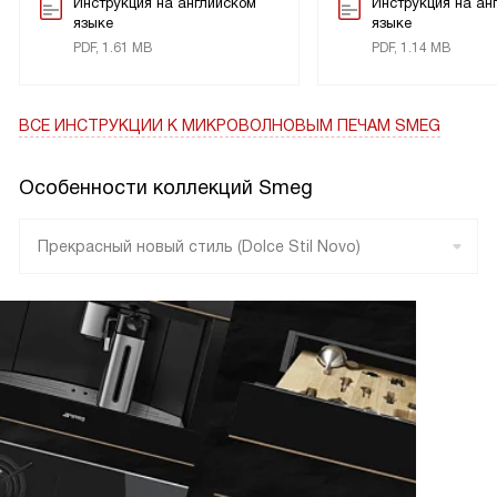
Инструкция на английском
Инструкция на ан
языке
языке
PDF, 1.61 MB
PDF, 1.14 MB
ВСЕ ИНСТРУКЦИИ
К МИКРОВОЛНОВЫМ ПЕЧАМ SMEG
Особенности коллекций Smeg
Прекрасный новый стиль (Dolce Stil Novo)
Линия (Linea)
Кортина (Cortina)
Колониальный (Coloniale)
Классика (Classica)