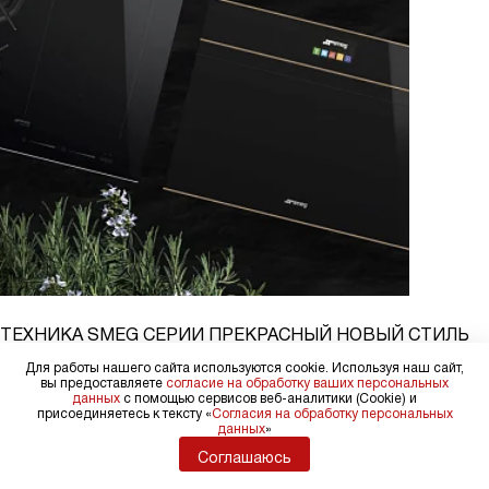
Коллекция (Collezione)
Муза (Musa)
Основная линейка
ТЕХНИКА SMEG СЕРИИ ПРЕКРАСНЫЙ НОВЫЙ СТИЛЬ
(DOLCE STIL NOVO)
Для работы нашего сайта используются cookie. Используя наш сайт,
вы предоставляете
согласие на обработку ваших персональных
данных
с помощью сервисов веб-аналитики (Cookie) и
Приборы из коллекции Smeg Dolce stil novo выполнены
присоединяетесь к тексту «
Согласия на обработку персональных
данных
»
в универсальном черном цвете и дополнены медным или
Соглашаюсь
стальным профилем, благодаря чему они прекрасно дополнят