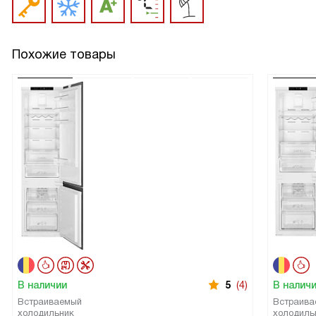
Похожие товары
В наличии
5
(4)
В налич
Встраиваемый
Встраива
холодильник
холодиль