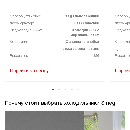
Способ установки:
Отдельностоящий
Способ у
Форм-фактор:
Классический
Форм-фа
Вид холодильника:
Холодильник с
Вид холо
морозильником
Коллекция:
Основная линейка
Коллекц
Цвет:
нержавеющая сталь
Цвет:
Высота, см:
186
Высота, 
Перейти к товару
Перейт
Почему стоит выбрать холодильники Smeg