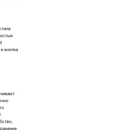
стиле
костью
d
 и кнопка
ечивают
очно
то
т
бство,
хранение