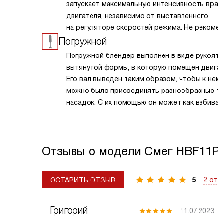
запускает максимальную интенсивность вр
двигателя, независимо от выставленного
на регуляторе скоростей режима. Не реком
использовать эту опцию дольше 2 секунд и
Погружной
опасности перегрева.
Погружной блендер выполнен в виде рукоя
вытянутой формы, в которую помещен двиг
Его вал выведен таким образом, чтобы к не
можно было присоединять разнообразные 
насадок. С их помощью он может как взбива
и измельчать или перемешивать продукты
и выполнять многие другие функции.
Отзывы о модели Смег HBF11
5
2 о
ОСТАВИТЬ ОТЗЫВ
Григорий
11.07.2023