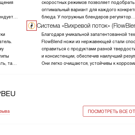
ащения
скоростных режимов позволяет подобрать
оптимальный вариант для каждого конкрет
ендуется
блюда. У погружных блендеров регулятор
з-за
расположен, как правило на ручке,
Система «Вихревой поток» (FlowBle
у стационарных — на основании.
тки
Благодаря уникальной запатентованной те
атель.
FlowBlend ножи из нержавеющей стали спо
му
справиться с продуктами разной твердост
типы
и консистенции, обеспечив наилучший резул
ть, так
Они легко очищаются, устойчивы к коррози
и бытовым кислотам, а также полностью
гигиеничны.
PBEU
тзыва
ПОСМОТРЕТЬ ВСЕ О