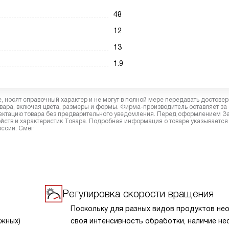
48
12
13
1.9
 носят справочный характер и не могут в полной мере передавать достове
вара, включая цвета, размеры и формы. Фирма-производитель оставляет за
лектацию товара без предварительного уведомления. Перед оформлением З
йств и характеристик Товара. Подробная информация о товаре указывается
оссии: Смег
Регулировка скорости вращения
Поскольку для разных видов продуктов не
ужных)
своя интенсивность обработки, наличие не