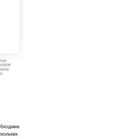
рную
 собой
аказа
 в
обходима
скольких