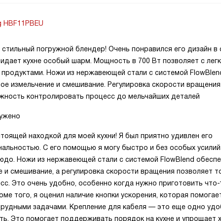
g HBF11PBEU
стильный погружной блендер! Очень понравился его дизайн в 
ридает кухне особый шарм. Мощность в 700 Вт позволяет с лег
 продуктами. Ножи из нержавеющей стали с системой FlowBlen
ое измельчение и смешивание. Регулировка скорости вращения
жность контролировать процесс до мельчайших деталей
ружено
тоящей находкой для моей кухни! Я был приятно удивлен его
альностью. С его помощью я могу быстро и без особых усилий
юдо. Ножи из нержавеющей стали с системой FlowBlend обесп
 и смешивание, а регулировка скорости вращения позволяет т
с. Это очень удобно, особенно когда нужно приготовить что-
оме того, я оценил наличие кнопки ускорения, которая помогае
трудными задачами. Крепление для кабеля — это еще одно удо
ть. Это помогает поддерживать порядок на кухне и упрощает 