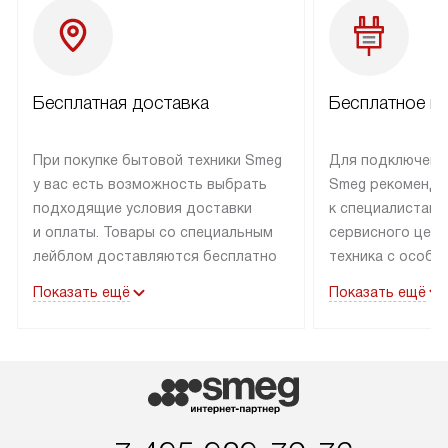
Бесплатная доставка
Бесплатное п
При покупке бытовой техники Smeg
Для подключени
у вас есть возможность выбрать
Smeg рекоменду
подходящие условия доставки
к специалистам 
и оплаты. Товары со специальным
сервисного цент
лейблом доставляются бесплатно
техника с особы
по Москве в пределах МКАД
подключается б
Показать ещё
Показать ещё
до подъезда. Доставка за пределы
коммуникациям. 
МКАД оплачивается
за пределы МКА
дополнительно. Товар, имеющий
взиматься допол
маркировку «в наличии», может
Готовые коммун
быть отправлен покупателю
предполагают н
в течение трех дней. Доставка
установленной р
в Санкт-Петербург и другие
подключения к 