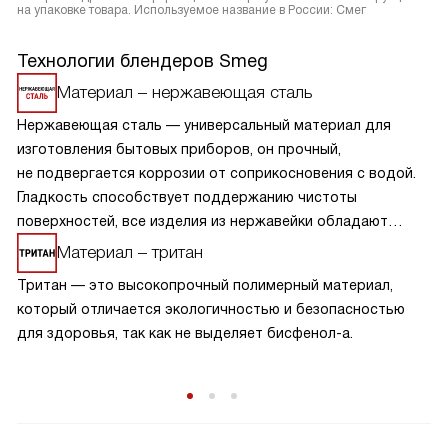
на упаковке товара. Используемое название в России: Смег
Технологии блендеров Smeg
Материал – нержавеющая сталь
Нержавеющая сталь — универсальный материал для
изготовления бытовых приборов, он прочный,
не подвергается коррозии от соприкосновения с водой.
Гладкость способствует поддержанию чистоты
поверхностей, все изделия из нержавейки обладают
хорошими гигиеническими характеристиками. Изделия
Материал – тритан
долгие годы сохраняют функциональность и внешний вид.
Тритан — это высокопрочный полимерный материал,
За нержавейкой легко ухаживать — мыть и протирать
который отличается экологичностью и безопасностью
мягкой тканью.
для здоровья, так как не выделяет бисфенол-а.