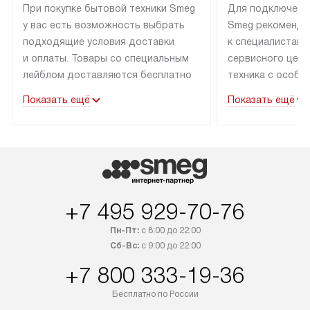
При покупке бытовой техники Smeg
Для подключени
у вас есть возможность выбрать
Smeg рекоменду
подходящие условия доставки
к специалистам 
и оплаты. Товары со специальным
сервисного цент
лейблом доставляются бесплатно
техника с особы
по Москве в пределах МКАД
подключается б
Показать ещё
Показать ещё
до подъезда. Доставка за пределы
коммуникациям. 
МКАД оплачивается
за пределы МКА
дополнительно. Товар, имеющий
взиматься допол
маркировку «в наличии», может
Готовые коммун
быть отправлен покупателю
предполагают н
в течение трех дней. Доставка
установленной р
+7 495 929-70-76
в Санкт-Петербург и другие
подключения к 
регионы осуществляется через
и канализации в
Пн-Пт:
с 8:00 до 22:00
транспортные компании. После
от типа техники
Сб-Вс:
с 9:00 до 22:00
100% предоплаты мы бесплатно
дополнительных 
+7 800 333-19-36
доставляем заказ до офиса
определяется в 
транспортной компании в Москве.
с прайс-листом 
Бесплатно по России
Пожалуйста, уточняйте условия
доступным на са