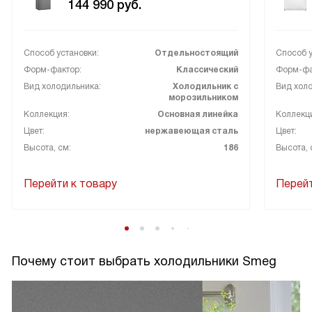
144 990
руб.
Способ установки:
Отдельностоящий
Способ у
Форм-фактор:
Классический
Форм-фа
Вид холодильника:
Холодильник с
Вид холо
морозильником
Коллекция:
Основная линейка
Коллекц
Цвет:
нержавеющая сталь
Цвет:
Высота, см:
186
Высота, 
Перейти к товару
Перейт
Почему стоит выбрать холодильники Smeg