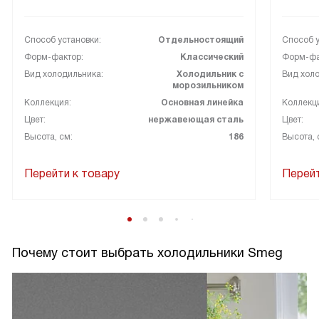
Способ установки:
Отдельностоящий
Способ у
Форм-фактор:
Классический
Форм-фа
Вид холодильника:
Холодильник с
Вид холо
морозильником
Коллекция:
Основная линейка
Коллекц
Цвет:
нержавеющая сталь
Цвет:
Высота, см:
186
Высота, 
Перейти к товару
Перейт
Почему стоит выбрать холодильники Smeg