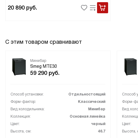
20 890
руб.
С этим товаром сравнивают
Минибар
Smeg MTE30
59 290
руб.
Способ установки:
Отдельностоящий
Способ у
Форм-фактор:
Классический
Форм-фа
Вид холодильника:
Минибар
Вид холо
Коллекция:
Основная линейка
Коллекц
Цвет:
черный
Цвет:
Высота, см:
46.7
Высота, 