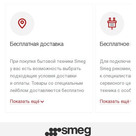
Бесплатная доставка
Бесплатное п
При покупке бытовой техники Smeg
Для подключени
у вас есть возможность выбрать
Smeg рекоменду
подходящие условия доставки
к специалистам 
и оплаты. Товары со специальным
сервисного цент
лейблом доставляются бесплатно
техника с особы
по Москве в пределах МКАД
подключается б
Показать ещё
Показать ещё
до подъезда. Доставка за пределы
коммуникациям. 
МКАД оплачивается
за пределы МКА
дополнительно. Товар, имеющий
взиматься допол
маркировку «в наличии», может
Готовые коммун
быть отправлен покупателю
предполагают н