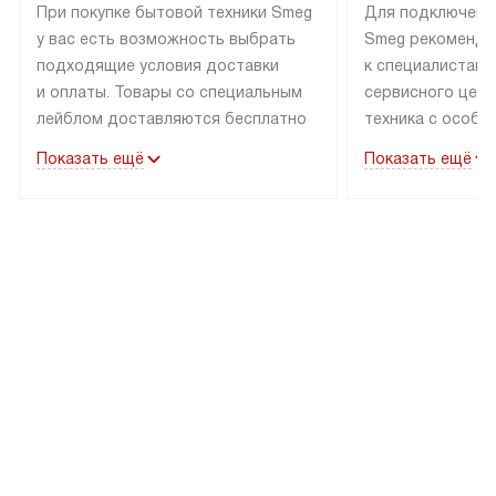
При покупке бытовой техники Smeg
Для подключени
у вас есть возможность выбрать
Smeg рекоменду
подходящие условия доставки
к специалистам 
и оплаты. Товары со специальным
сервисного цент
лейблом доставляются бесплатно
техника с особы
по Москве в пределах МКАД
подключается б
Показать ещё
Показать ещё
до подъезда. Доставка за пределы
коммуникациям. 
МКАД оплачивается
за пределы МКА
дополнительно. Товар, имеющий
взиматься допол
маркировку «в наличии», может
Готовые коммун
быть отправлен покупателю
предполагают н
в течение трех дней. Доставка
установленной р
в Санкт-Петербург и другие
подключения к 
регионы осуществляется через
и канализации в
транспортные компании. После
от типа техники
100% предоплаты мы бесплатно
дополнительных 
доставляем заказ до офиса
определяется в 
транспортной компании в Москве.
с прайс-листом 
Пожалуйста, уточняйте условия
доступным на са