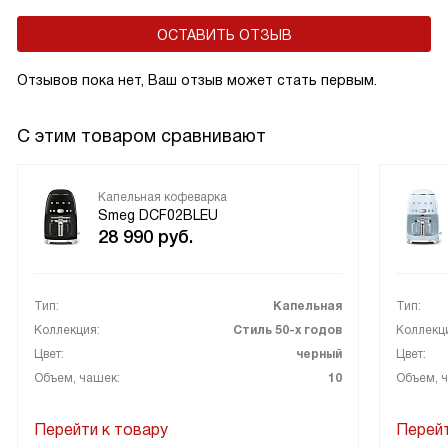
ОСТАВИТЬ ОТЗЫВ
Отзывов пока нет, Ваш отзыв может стать первым.
С этим товаром сравнивают
Капельная кофеварка
Smeg DCF02BLEU
28 990
руб.
Тип:
Капельная
Тип:
Коллекция:
Стиль 50-х годов
Коллекц
Цвет:
черный
Цвет:
Объем, чашек:
10
Объем, 
Перейти к товару
Перейт