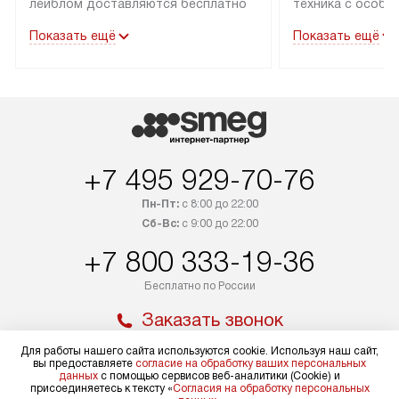
лейблом доставляются бесплатно
техника с особы
по Москве в пределах МКАД
подключается б
Показать ещё
Показать ещё
до подъезда. Доставка за пределы
коммуникациям. 
МКАД оплачивается
за пределы МКА
дополнительно. Товар, имеющий
взиматься допол
маркировку «в наличии», может
Готовые коммун
быть отправлен покупателю
предполагают н
в течение трех дней. Доставка
установленной р
+7 495 929-70-76
в Санкт-Петербург и другие
подключения к 
регионы осуществляется через
и канализации в
Пн-Пт:
с 8:00 до 22:00
транспортные компании. После
от типа техники
Сб-Вс:
с 9:00 до 22:00
100% предоплаты мы бесплатно
дополнительных 
+7 800 333-19-36
доставляем заказ до офиса
определяется в 
транспортной компании в Москве.
с прайс-листом 
Бесплатно по России
Пожалуйста, уточняйте условия
доступным на са
Заказать звонок
доставки у менеджера при
«Подключение».
оформлении заказа.
Для работы нашего сайта используются cookie. Используя наш сайт,
Стандартный мо
вы предоставляете
согласие на обработку ваших персональных
данных
с помощью сервисов веб-аналитики (Cookie) и
Мир Smeg
В день, согласованный с вами,
в себя снятие уп
присоединяетесь к тексту «
Согласия на обработку персональных