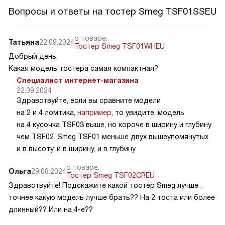
Вопросы и ответы на тостер Smeg TSF01SSEU
о товаре:
Татьяна
22.09.2024
Тостер Smeg TSF01WHEU
Добрый день.
Какая модель тостера самая компактная?
Специалист интернет-магазина
22.09.2024
Здравствуйте, если вы сравните модели
на 2 и 4 ломтика,
например
, то увидите, модель
на 4 кусочка TSF03 выше, но короче в ширину и глубину
чем TSF02. Smeg TSF01 меньше двух вышеупомянутых
и в высоту, и в ширину, и в глубину.
о товаре:
Ольга
29.08.2024
Тостер Smeg TSF02CREU
Здравствуйте! Подскажите какой тостер Smeg лучше ,
точнее какую модель лучше брать?? На 2 тоста или более
длинный?? Или на 4-е??