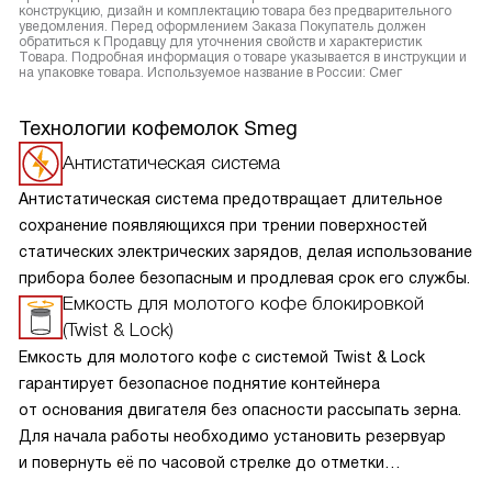
конструкцию, дизайн и комплектацию товара без предварительного
уведомления. Перед оформлением Заказа Покупатель должен
обратиться к Продавцу для уточнения свойств и характеристик
Товара. Подробная информация о товаре указывается в инструкции и
на упаковке товара. Используемое название в России: Смег
Технологии кофемолок Smeg
Антистатическая система
Антистатическая система предотвращает длительное
сохранение появляющихся при трении поверхностей
статических электрических зарядов, делая использование
прибора более безопасным и продлевая срок его службы.
Емкость для молотого кофе блокировкой
(Twist & Lock)
Емкость для молотого кофе с системой Twist & Lock
гарантирует безопасное поднятие контейнера
от основания двигателя без опасности рассыпать зерна.
Для начала работы необходимо установить резервуар
и повернуть её по часовой стрелке до отметки
на корпусе, только в этом случае откроется отверстие