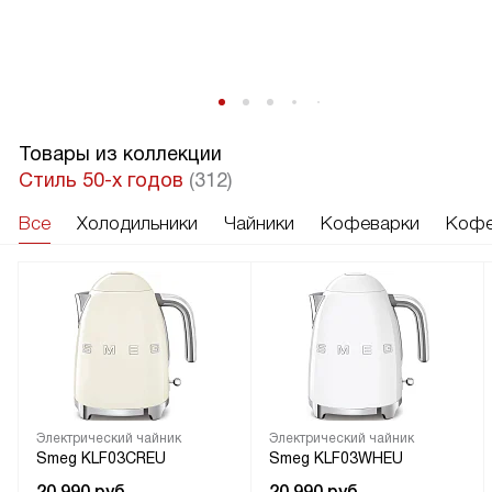
в
Товары из коллекции
Стиль 50-х годов
(312)
Все
Холодильники
Чайники
Кофеварки
Кофе
Электрический чайник
Электрический чайник
Smeg KLF03CREU
Smeg KLF03WHEU
20 990
руб.
20 990
руб.