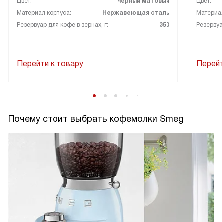
Цвет:
черный матовый
Цвет:
Материал корпуса:
Нержавеющая сталь
Материал
Резервуар для кофе в зернах, г:
350
Резервуа
Перейти к товару
Перейт
Почему стоит выбрать кофемолки Smeg