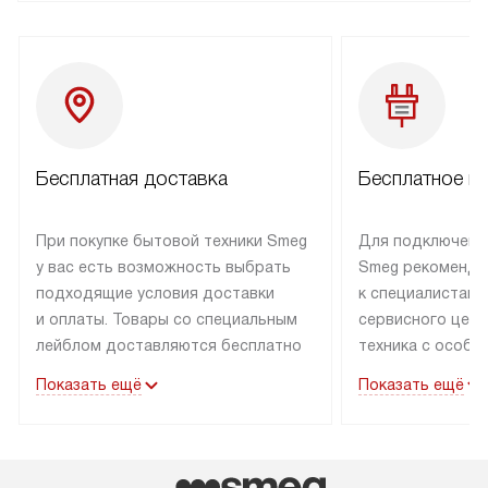
Бесплатная доставка
Бесплатное п
При покупке бытовой техники Smeg
Для подключени
у вас есть возможность выбрать
Smeg рекоменду
подходящие условия доставки
к специалистам 
и оплаты. Товары со специальным
сервисного цент
лейблом доставляются бесплатно
техника с особы
по Москве в пределах МКАД
подключается б
Показать ещё
Показать ещё
до подъезда. Доставка за пределы
коммуникациям. 
МКАД оплачивается
за пределы МКА
дополнительно. Товар, имеющий
взиматься допол
маркировку «в наличии», может
Готовые коммун