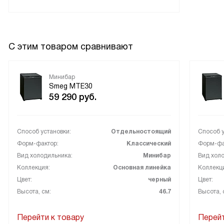
С этим товаром сравнивают
Минибар
Smeg MTE30
59 290
руб.
Способ установки:
Отдельностоящий
Способ у
Форм-фактор:
Классический
Форм-фа
Вид холодильника:
Минибар
Вид холо
Коллекция:
Основная линейка
Коллекц
Цвет:
черный
Цвет:
Высота, см:
46.7
Высота, 
Перейти к товару
Перейт