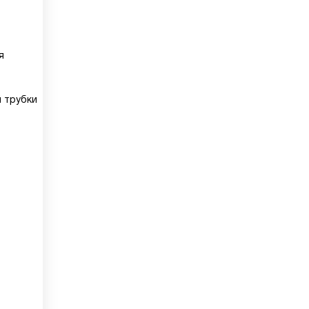
я
й трубки