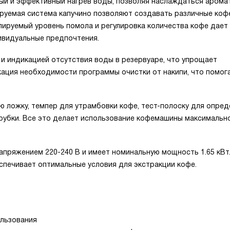
ый и эффективный нагрев воды, позволяя наслаждаться аром
лируемая система капучино позволяют создавать различные ко
улируемый уровень помола и регулировка количества кофе дает
ивидуальные предпочтения.
и индикацией отсутствия воды в резервуаре, что упрощает
кация необходимости программы очистки от накипи, что помог
ю ложку, темпер для утрамбовки кофе, тест-полоску для опре
трубки. Все это делает использование кофемашины максимальн
апряжением 220-240 В и имеет номинальную мощность 1.65 кВт
еспечивает оптимальные условия для экстракции кофе.
ользования