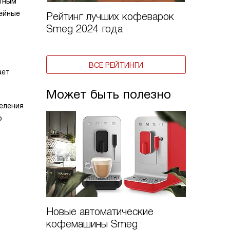
атным
фейные
Рейтинг лучших кофеварок
Smeg 2024 года
ВСЕ РЕЙТИНГИ
ает
Может быть полезно
деления
о
.
Новые автоматические
Чем от
кофемашины Smeg
от коф