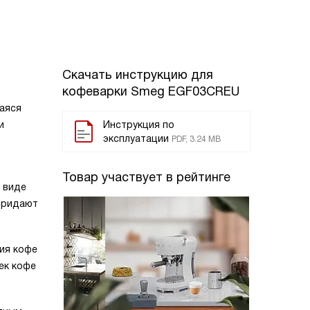
Скачать инструкцию для
кофеварки
Smeg EGF03CREU
аяся
и
Инструкция по
эксплуатации
PDF, 3.24 MB
Товар участвует в рейтинге
в виде
 придают
ия кофе
ек кофе