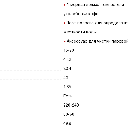
1 мерная ложка/ темпер для
утрамбовки кофе
Тест-полоска для определени
жесткости воды
Аксессуар для чистки парово
15/20
44.3
33.4
43
1.65
Есть
220-240
50-60
49.9