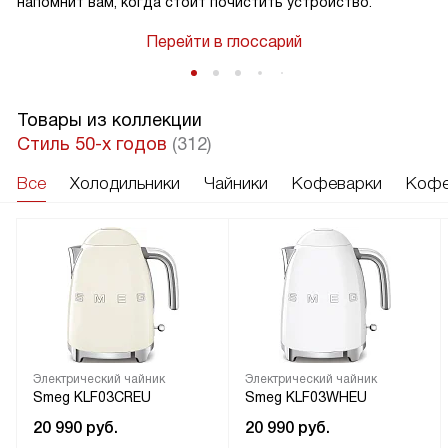
напомнит вам, когда стоит почистить устройство.
Перейти в глоссарий
Товары из коллекции
Стиль 50-х годов
(312)
Все
Холодильники
Чайники
Кофеварки
Кофе
Электрический чайник
Электрический чайник
Smeg KLF03CREU
Smeg KLF03WHEU
20 990
руб.
20 990
руб.