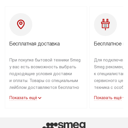
Бесплатная доставка
Бесплатное п
При покупке бытовой техники Smeg
Для подключени
у вас есть возможность выбрать
Smeg рекоменду
подходящие условия доставки
к специалистам 
и оплаты. Товары со специальным
сервисного цент
лейблом доставляются бесплатно
техника с особы
по Москве в пределах МКАД
подключается б
Показать ещё
Показать ещё
до подъезда. Доставка за пределы
коммуникациям. 
МКАД оплачивается
за пределы МКА
дополнительно. Товар, имеющий
взиматься допол
маркировку «в наличии», может
Готовые коммун