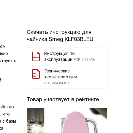
Скачать инструкцию для
чайника
Smeg KLF03BLEU
ном
лько
Инструкция по
эксплуатации
PDF, 2.17 MB
ствует с
Технические
характеристики
й
PDF, 334.84 KB
Товар участвует в рейтинге
ройство
, что
 с базы
ка