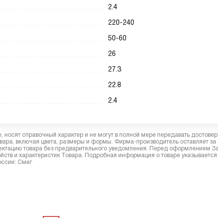
2.4
220-240
50-60
26
27.3
22.8
2.4
 носят справочный характер и не могут в полной мере передавать достове
вара, включая цвета, размеры и формы. Фирма-производитель оставляет за
лектацию товара без предварительного уведомления. Перед оформлением З
йств и характеристик Товара. Подробная информация о товаре указывается
оссии: Смег