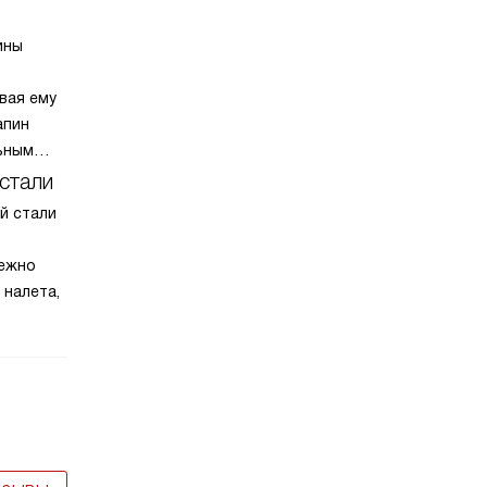
ины
вая ему
апин
ьным
ессе
стали
й стали
дежно
 налета,
точно