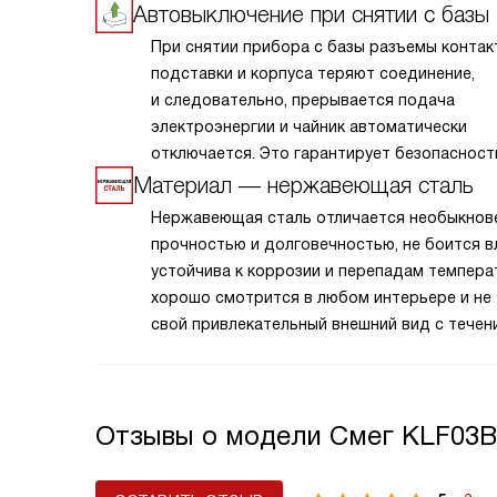
Автовыключение при снятии с базы
При снятии прибора с базы разъемы контак
подставки и корпуса теряют соединение,
и следовательно, прерывается подача
электроэнергии и чайник автоматически
отключается. Это гарантирует безопасност
и возможность экстренного прекращения 
Материал — нержавеющая сталь
в любой ситуации.
Нержавеющая сталь отличается необыкнов
прочностью и долговечностью, не боится вл
устойчива к коррозии и перепадам темпера
хорошо смотрится в любом интерьере и не
свой привлекательный внешний вид с течен
времени, даже при весьма интенсивной
эксплуатации.
Отзывы о модели Смег KLF03