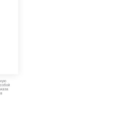
рную
 собой
аказа
 в