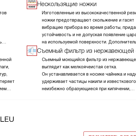
Нескользящие ножки
тов
Изготовленные из высококачественной рез
ножки предотвращают скольжение и гасят
вибрацию прибора во время работы, прида
устойчивость и не допуская появление цар
ь
на используемой поверхности. Дополнител
работы
бонусом становится снижение шума в проц
Съемный фильтр из нержавеющей 
эксплуатации.
енной
Съемный моющийся фильтр из нержавеюще
аги,
выглядит как мелкоячеистая сетка.
тур,
Он устанавливается в носике чайника и на
 теряет
удерживает частицы накипи и известкового
ием
неизбежно образующиеся при кипячении,
от попадания в кружку. Для очистки доста
промыть его под струей воды.
BLEU