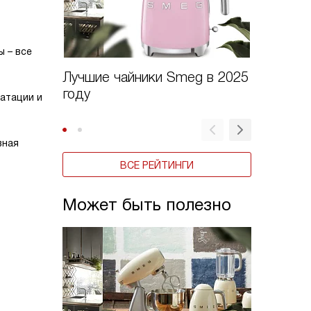
ы – все
Лучшие чайники Smeg в 2025
Рейтинг
году
Smeg 2
атации и
вная
ВСЕ РЕЙТИНГИ
Может быть полезно