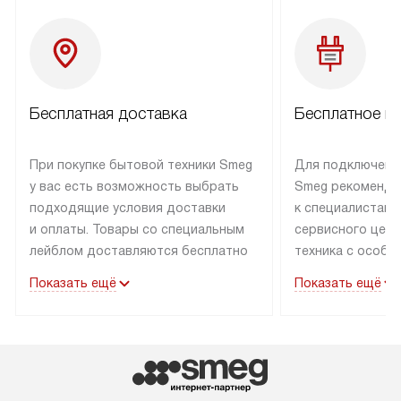
Бесплатная доставка
Бесплатное п
При покупке бытовой техники Smeg
Для подключени
у вас есть возможность выбрать
Smeg рекоменду
подходящие условия доставки
к специалистам 
и оплаты. Товары со специальным
сервисного цент
лейблом доставляются бесплатно
техника с особы
по Москве в пределах МКАД
подключается б
Показать ещё
Показать ещё
до подъезда. Доставка за пределы
коммуникациям. 
МКАД оплачивается
за пределы МКА
дополнительно. Товар, имеющий
взиматься допол
маркировку «в наличии», может
Готовые коммун
быть отправлен покупателю
предполагают н
в течение трех дней. Доставка
установленной р