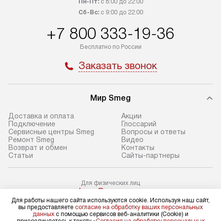
Пн-Пт:
с 8:00 до 22:00
транспортные компании. После
от типа техники
Сб-Вс:
с 9:00 до 22:00
100% предоплаты мы бесплатно
дополнительных 
+7 800 333-19-36
доставляем заказ до офиса
определяется в 
транспортной компании в Москве.
с прайс-листом 
Бесплатно по России
Пожалуйста, уточняйте условия
доступным на са
Заказать звонок
доставки у менеджера при
«Подключение».
оформлении заказа.
Стандартный мо
Мир Smeg
В день, согласованный с вами,
в себя снятие уп
служба доставки привезет
и транспортиров
Доставка и оплата
Акции
упакованный товар до подъезда.
при необходимо
Подключение
Глоссарий
Сервисные центры Smeg
Вопросы и ответы
Если вам необходимо доставить
отдельных часте
Ремонт Smeg
Видео
покупку до двери вашей квартиры
устанавливается
Возврат и обмен
Контакты
Статьи
Сайты-партнеры
или места установки, пожалуйста,
подготовленное
предварительно согласуйте это
по уровню и под
с менеджером. За эту услугу будет
существующим к
Для физических лиц
shop@sm-rus.ru
взиматься дополнительная плата.
После этого пр
Для работы нашего сайта используются cookie. Используя наш сайт,
Для юридических лиц
Обратите внимание на размеры
запуск и краткая
вы предоставляете
согласие на обработку ваших персональных
business@kvalitet.company
данных
с помощью сервисов веб-аналитики (Cookie) и
товара: например, если габариты
по использовани