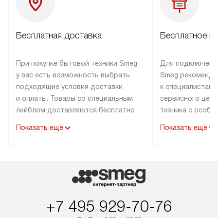
Бесплатная доставка
Бесплатное п
При покупке бытовой техники Smeg
Для подключени
у вас есть возможность выбрать
Smeg рекоменду
подходящие условия доставки
к специалистам 
и оплаты. Товары со специальным
сервисного цент
лейблом доставляются бесплатно
техника с особы
по Москве в пределах МКАД
подключается б
Показать ещё
Показать ещё
до подъезда. Доставка за пределы
коммуникациям. 
МКАД оплачивается
за пределы МКА
дополнительно. Товар, имеющий
взиматься допол
маркировку «в наличии», может
Готовые коммун
быть отправлен покупателю
предполагают н
в течение трех дней. Доставка
установленной р
+7 495 929-70-76
в Санкт-Петербург и другие
подключения к 
регионы осуществляется через
и канализации в