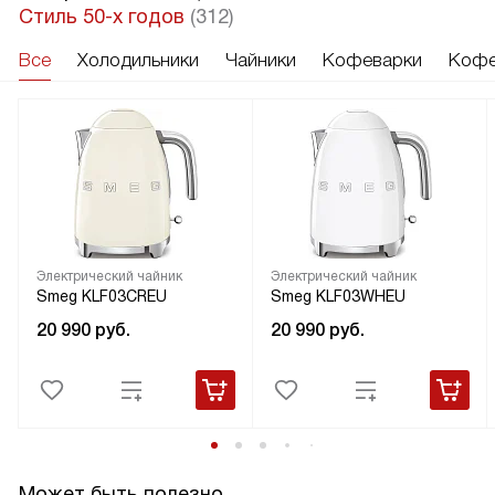
Стиль 50-х годов
(312)
Все
Холодильники
Чайники
Кофеварки
Кофе
Электрический чайник
Электрический чайник
Smeg KLF03CREU
Smeg KLF03WHEU
20 990
руб.
20 990
руб.
Может быть полезно