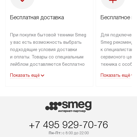
Бесплатная доставка
Бесплатное п
При покупке бытовой техники Smeg
Для подключени
у вас есть возможность выбрать
Smeg рекоменду
подходящие условия доставки
к специалистам 
и оплаты. Товары со специальным
сервисного цент
лейблом доставляются бесплатно
техника с особы
по Москве в пределах МКАД
подключается б
Показать ещё
Показать ещё
до подъезда. Доставка за пределы
коммуникациям. 
МКАД оплачивается
за пределы МКА
дополнительно. Товар, имеющий
взиматься допол
маркировку «в наличии», может
Готовые коммун
быть отправлен покупателю
предполагают н
в течение трех дней. Доставка
установленной р
+7 495 929-70-76
в Санкт-Петербург и другие
подключения к 
регионы осуществляется через
и канализации в
Пн-Пт:
с 8:00 до 22:00