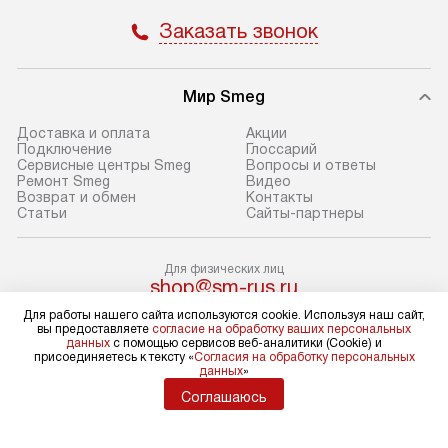
Пожалуйста, уточняйте условия
доступным на са
Заказать звонок
доставки у менеджера при
«Подключение».
оформлении заказа.
Стандартный мо
Мир Smeg
В день, согласованный с вами,
в себя снятие уп
служба доставки привезет
и транспортиров
Доставка и оплата
Акции
упакованный товар до подъезда.
при необходимо
Подключение
Глоссарий
Сервисные центры Smeg
Вопросы и ответы
Если вам необходимо доставить
отдельных часте
Ремонт Smeg
Видео
покупку до двери вашей квартиры
устанавливается
Возврат и обмен
Контакты
Статьи
Сайты-партнеры
или места установки, пожалуйста,
подготовленное
предварительно согласуйте это
по уровню и под
с менеджером. За эту услугу будет
существующим к
Для физических лиц
shop@sm-rus.ru
взиматься дополнительная плата.
После этого пр
Для юридических лиц
Обратите внимание на размеры
запуск и краткая
Для работы нашего сайта используются cookie. Используя наш сайт,
business@kvalitet.company
вы предоставляете
согласие на обработку ваших персональных
товара: например, если габариты
по использовани
данных
с помощью сервисов веб-аналитики (Cookie) и
присоединяетесь к тексту «
Согласия на обработку персональных
холодильника не позволяют
монтаж не включ
НАПИСАТЬ РУКОВОДСТВУ
данных
»
пронести его через дверной проем,
коммуникаций, 
Соглашаюсь
сотрудники транспортной службы
материалы, уста
Политика конфиденциальности
не имеют права производить
и перевешивание
Условия продажи