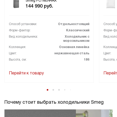
Smeg FC18EN4AX
144 990
руб.
Способ установки:
Отдельностоящий
Способ у
Форм-фактор:
Классический
Форм-фа
Вид холодильника:
Холодильник с
Вид холо
морозильником
Коллекция:
Основная линейка
Коллекц
Цвет:
нержавеющая сталь
Цвет:
Высота, см:
186
Высота, 
Перейти к товару
Перейт
Почему стоит выбрать холодильники Smeg