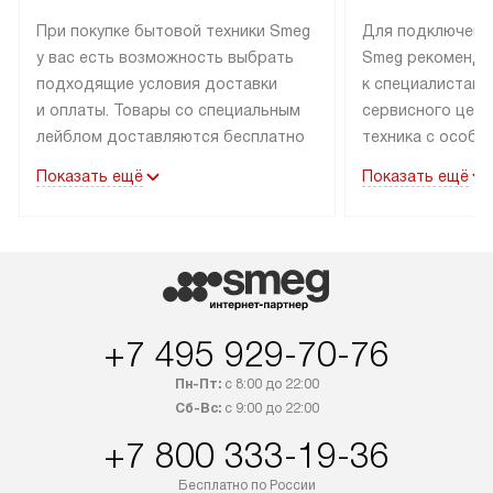
При покупке бытовой техники Smeg
Для подключени
у вас есть возможность выбрать
Smeg рекоменду
подходящие условия доставки
к специалистам 
и оплаты. Товары со специальным
сервисного цент
лейблом доставляются бесплатно
техника с особы
по Москве в пределах МКАД
подключается б
Показать ещё
Показать ещё
до подъезда. Доставка за пределы
коммуникациям. 
МКАД оплачивается
за пределы МКА
дополнительно. Товар, имеющий
взиматься допол
маркировку «в наличии», может
Готовые коммун
быть отправлен покупателю
предполагают н
в течение трех дней. Доставка
установленной р
+7 495 929-70-76
в Санкт-Петербург и другие
подключения к 
регионы осуществляется через
и канализации в
Пн-Пт:
с 8:00 до 22:00
транспортные компании. После
от типа техники
Сб-Вс:
с 9:00 до 22:00
100% предоплаты мы бесплатно
дополнительных 
+7 800 333-19-36
доставляем заказ до офиса
определяется в 
транспортной компании в Москве.
с прайс-листом 
Бесплатно по России