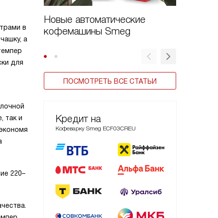
Новые автоматические
Чем от
трами в
кофемашины Smeg
от коф
чашку, а
темпер
ски для
ПОСМОТРЕТЬ ВСЕ СТАТЬИ
олочной
Кредит на
, так и
Кофеварку Smeg ECF03CREU
 экономя
а
ие 220–
ачества.
емпер,