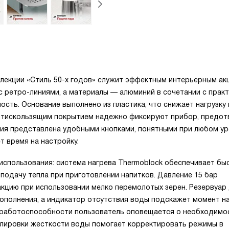
лекции «Стиль 50-х годов» служит эффектным интерьерным ак
с ретро-линиями, а материалы — алюминий в сочетании с прак
ость. Основание выполнено из пластика, что снижает нагрузку 
антискользящим покрытием надежно фиксируют прибор, предо
ния представлена удобными кнопками, понятными при любом у
т время на настройку.
спользования: система нагрева Thermoblock обеспечивает бы
подачу тепла при приготовлении напитков. Давление 15 бар
акцию при использовании мелко перемолотых зерен. Резервуар
ополнения, а индикатор отсутствия воды подскажет момент на
 работоспособности пользователь оповещается о необходимо
гулировки жесткости воды помогает корректировать режимы в