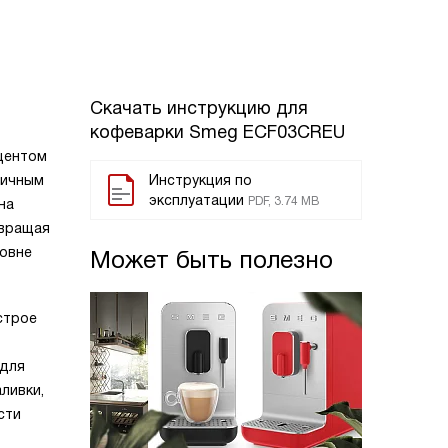
Скачать инструкцию для
кофеварки
Smeg ECF03CREU
центом
тичным
Инструкция по
эксплуатации
PDF, 3.74 MB
на
твращая
ровне
Может быть полезно
строе
 для
ливки,
сти