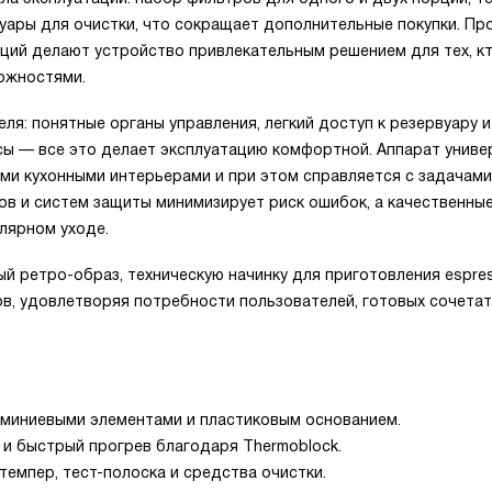
уары для очистки, что сокращает дополнительные покупки. Пр
кций делают устройство привлекательным решением для тех, к
ожностями.
ля: понятные органы управления, легкий доступ к резервуару и
ы — все это делает эксплуатацию комфортной. Аппарат униве
ими кухонными интерьерами и при этом справляется с задачами
ов и систем защиты минимизирует риск ошибок, а качественны
лярном уходе.
ый ретро-образ, техническую начинку для приготовления espre
в, удовлетворяя потребности пользователей, готовых сочетат
люминиевыми элементами и пластиковым основанием.
 и быстрый прогрев благодаря Thermoblock.
темпер, тест-полоска и средства очистки.