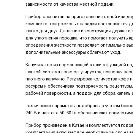
зависимости от качества местной подачи.
Прибор рассчитан на приготовление одной или дв
комплекте: три рожковых насадки поставляются дл
также для двух. Давление и конструкция держате
для уплотнения порошка, что помогает получить к
определения жесткости позволяет оптимально выс
дополнительные аксессуары облегчают уход.
Капучинатор из нержавеющей стали с функцией по
шапкой: система легко регулируется, позволяя вар
плотного капучино. Регулировка количества кофе 
ресурсы и обеспечивая повторяемость рецептуры
рабочей поверхности, а поддон для сбора капель 
Технические параметры подобраны с учетом безопа
240 В и частота 50–60 Гц обеспечивают совместим
Прибор произведен в Китае и комплектуется годов
Комплектация включает все необходимое для начал