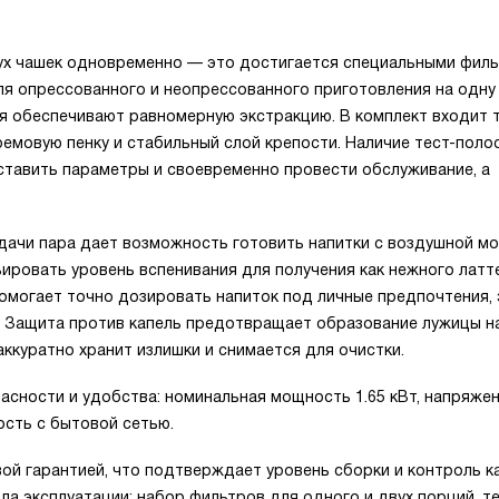
ух чашек одновременно — это достигается специальными филь
я опрессованного и неопрессованного приготовления на одну 
ля обеспечивают равномерную экстракцию. В комплект входит 
ремовую пенку и стабильный слой крепости. Наличие тест-поло
тавить параметры и своевременно провести обслуживание, а
дачи пара дает возможность готовить напитки с воздушной м
ьировать уровень вспенивания для получения как нежного латте
помогает точно дозировать напиток под личные предпочтения,
. Защита против капель предотвращает образование лужицы н
аккуратно хранит излишки и снимается для очистки.
сности и удобства: номинальная мощность 1.65 кВт, напряжен
ость с бытовой сетью.
ой гарантией, что подтверждает уровень сборки и контроль к
а эксплуатации: набор фильтров для одного и двух порций, т