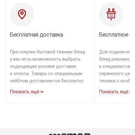
Бесплатная доставка
Бесплатное п
При покупке бытовой техники Smeg
Для подключени
у вас есть возможность выбрать
Smeg рекоменду
подходящие условия доставки
к специалистам 
и оплаты. Товары со специальным
сервисного цент
лейблом доставляются бесплатно
техника с особы
по Москве в пределах МКАД
подключается б
Показать ещё
Показать ещё
до подъезда. Доставка за пределы
коммуникациям. 
МКАД оплачивается
за пределы МКА
дополнительно. Товар, имеющий
взиматься допол
маркировку «в наличии», может
Готовые коммун
быть отправлен покупателю
предполагают н
в течение трех дней. Доставка
установленной р