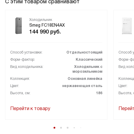
С этим товаром сравнивают
Холодильник
Smeg FC18EN4AX
144 990
руб.
Способ установки:
Отдельностоящий
Способ у
Форм-фактор:
Классический
Форм-фа
Вид холодильника:
Холодильник с
Вид холо
морозильником
Коллекция:
Основная линейка
Коллекц
Цвет:
нержавеющая сталь
Цвет:
Высота, см:
186
Высота, 
Перейти к товару
Перейт