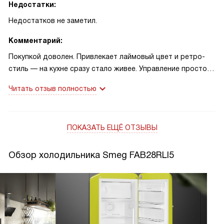
Недостатки:
Недостатков не заметил.
Комментарий:
Покупкой доволен. Привлекает лаймовый цвет и ретро-
стиль — на кухне сразу стало живее. Управление простое,
внутри яркая светодиодная подсветка, мясная зона 0°C
Читать отзыв полностью
реально держит свежесть. История: пригласил друзей —
все отметили дизайн и удобство полок. Вторая история:
во время краткого отключения света еда оставалась
ПОКАЗАТЬ ЕЩЁ ОТЗЫВЫ
холодной около заявленных 9 часов!
Обзор холодильника Smeg FAB28RLI5