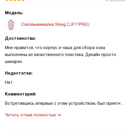
Модель:
Соковыжималка Smeg CJF11PKEU
Достоинства:
Мне нравится, что корпус и чаша для сбора сока
выполнены из качественного пластика. Дизайн просто
шикарен.
Недостатки:
Нет.
Комментарий:
Встретившись впервые с этим устройством, был приятно
удивлен его функционалом. Оно обладает всеми
Читать отзыв полностью
необходимыми функциями для удобного и эффективного
использования: конусная насадка, сетчатый фильтр,