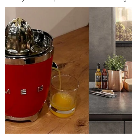
сделать вечер цитрусовых коктейлей, это устройство
просто спасло нас. Благодаря ему, мы смогли быстро
и без лишних усилий приготовить большое количество
свежевыжатого сока. Все гости были в восторге!
В заключение хочу сказать, что этот продукт отмечен
своей уникальностью и функциональностью. Он станет
незаменимым помощником для любителей свежих соков
и здорового образа жизни.