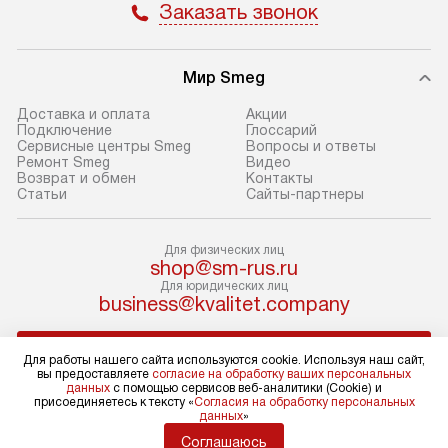
Заказать звонок
Стандартный мо
В день, согласованный с вами,
в себя снятие уп
служба доставки привезет
и транспортиров
Мир Smeg
упакованный товар до подъезда.
при необходимо
Если вам необходимо доставить
отдельных часте
Доставка и оплата
Акции
Подключение
Глоссарий
покупку до двери вашей квартиры
устанавливается
Сервисные центры Smeg
Вопросы и ответы
или места установки, пожалуйста,
подготовленное
Ремонт Smeg
Видео
Возврат и обмен
Контакты
предварительно согласуйте это
по уровню и под
Статьи
Сайты-партнеры
с менеджером. За эту услугу будет
существующим к
взиматься дополнительная плата.
После этого пр
Для физических лиц
Обратите внимание на размеры
запуск и краткая
shop@sm-rus.ru
товара: например, если габариты
по использовани
Для юридических лиц
business@kvalitet.company
холодильника не позволяют
монтаж не включ
пронести его через дверной проем,
коммуникаций, 
НАПИСАТЬ РУКОВОДСТВУ
сотрудники транспортной службы
материалы, уста
Для работы нашего сайта используются cookie. Используя наш сайт,
вы предоставляете
согласие на обработку ваших персональных
не имеют права производить
и перевешивание
данных
с помощью сервисов веб-аналитики (Cookie) и
демонтаж дверцы, ручек или других
Профессиональ
Политика конфиденциальности
присоединяетесь к тексту «
Согласия на обработку персональных
данных
»
Условия продажи
выступающих элементов, так как
и регулярное об
Карта сайта
Соглашаюсь
это может повлечь отказ в ремонте
помогают избеж