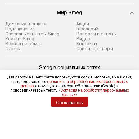
Мир Smeg
Доставка и оплата
Акции
Подключение
Глоссарий
Сервисные центры Smeg
Вопросы и ответы
Ремонт Smeg
Видео
Возврат и обмен
Контакты
Статьи
Сайты-партнеры
Smeg в социальных сетях
Для работы нашего сайта используются cookie. Используя наш сайт,
вы предоставляете
согласие на обработку ваших персональных
данных
с помощью сервисов веб-аналитики (Cookie) и
присоединяетесь к тексту «
Согласия на обработку персональных
Для физических лиц
данных
»
shop@sm-rus.ru
Соглашаюсь
Для юридических лиц
business@kvalitet.company
НАПИСАТЬ РУКОВОДСТВУ