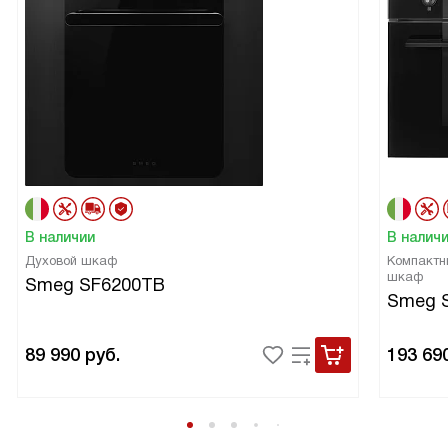
В наличии
В налич
Духовой шкаф
Компактн
шкаф
Smeg SF6200TB
Smeg 
89 990
руб.
193 69