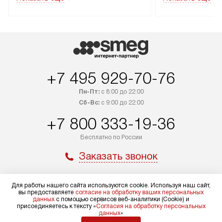
до подъезда. Доставка за пределы
коммуникациям. 
МКАД оплачивается
за пределы МКА
дополнительно. Товар, имеющий
взиматься допол
маркировку «в наличии», может
Готовые коммун
быть отправлен покупателю
предполагают н
в течение трех дней. Доставка
установленной р
+7 495 929-70-76
в Санкт-Петербург и другие
подключения к 
регионы осуществляется через
и канализации в
Пн-Пт:
с 8:00 до 22:00
транспортные компании. После
от типа техники
Сб-Вс:
с 9:00 до 22:00
100% предоплаты мы бесплатно
дополнительных 
+7 800 333-19-36
доставляем заказ до офиса
определяется в 
транспортной компании в Москве.
с прайс-листом 
Бесплатно по России
Пожалуйста, уточняйте условия
доступным на са
Заказать звонок
доставки у менеджера при
«Подключение».
оформлении заказа.
Стандартный мо
Для работы нашего сайта используются cookie. Используя наш сайт,
Мир Smeg
В день, согласованный с вами,
в себя снятие уп
вы предоставляете
согласие на обработку ваших персональных
данных
с помощью сервисов веб-аналитики (Cookie) и
служба доставки привезет
и транспортиров
Доставка и оплата
Акции
присоединяетесь к тексту «
Согласия на обработку персональных
данных
»
упакованный товар до подъезда.
при необходимо
Подключение
Глоссарий