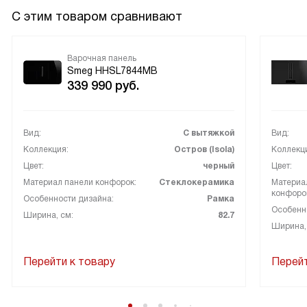
С этим товаром сравнивают
Варочная панель
Smeg HHSL7844MB
339 990
руб.
Вид:
С вытяжкой
Вид:
Коллекция:
Остров (Isola)
Коллекц
Цвет:
черный
Цвет:
Материал панели конфорок:
Стеклокерамика
Материа
конфоро
Особенности дизайна:
Рамка
Особенн
Ширина, см:
82.7
Ширина,
Перейти к товару
Перейт