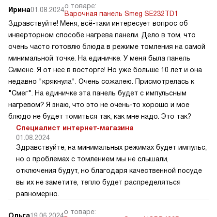
о товаре:
Ирина
01.08.2024
Варочная панель Smeg SE232TD1
Здравствуйте! Меня, всё-таки интересует вопрос об
инверторном способе нагрева панели. Дело в том, что
очень часто готовлю блюда в режиме томления на самой
минимальной точке. На единичке. У меня была панель
Сименс. Я от нее в восторге! Но уже больше 10 лет и она
недавно "крякнула". Очень сожалею. Присмотрелась к
"Смег". На единичке эта панель будет с импульсным
нагревом? Я знаю, что это не очень-то хорошо и мое
блюдо не будет томиться так, как мне надо. Это так?
Специалист интернет-магазина
01.08.2024
Здравствуйте, на минимальных режимах будет импульс,
но о проблемах с томлением мы не слышали,
отключения будут, но благодаря качественной посуде
вы их не заметите, тепло будет распределяться
равномерно.
о товаре:
Ольга
19.06.2024