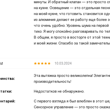
минуты. И обратный клапан — это просто сп
на кухне. Освещение — это отдельная пес
на моей кухне, что готовить становится 
из алюминия делают ее работу еще более э
что очень удобно. Уровень шума на первой
тихо. Я могу спокойно разговаривать по те
В общем, я просто в восторге от этой техн
и моей жизни. Спасибо за такой замечатель
м
10.03.2024
Эта вытяжка просто великолепна! Элегантн
инства:
производительность!
татки:
Недостатков не обнаружено.
нтарий:
С первого взгляда я был влюблен в этот ш
Сенсорное управление — это просто сказка