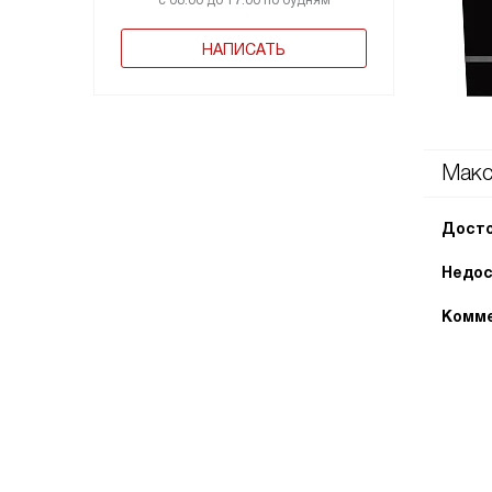
с 08:00 до 17:00 по будням
НАПИСАТЬ
Мак
Досто
Недос
Комме