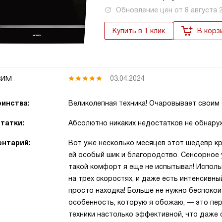
Обновление цен от
8 августа 
Купить в 1 клик
В корз
сим
03.04.2024
инства:
Великолепная техника! Очаровывает своим
татки:
Абсолютно никаких недостатков не обнару
нтарий:
Вот уже несколько месяцев этот шедевр кр
ей особый шик и благородство. Сенсорное 
такой комфорт я еще не испытывал! Испол
на трех скоростях, и даже есть интенсивн
просто находка! Больше не нужно беспокои
особенность, которую я обожаю, — это пе
техники настолько эффективной, что даже 