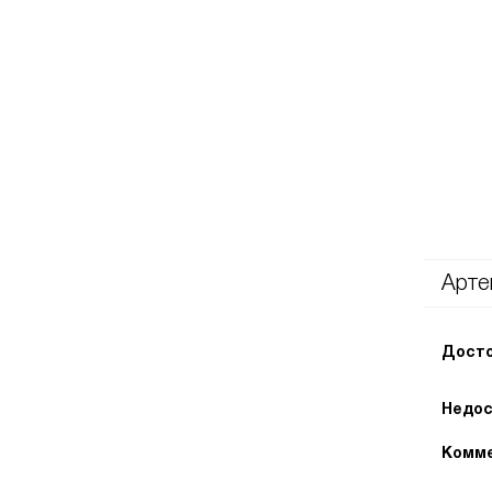
Арте
Досто
Недос
Комме