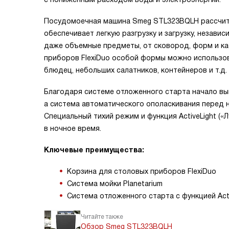
Посудомоечная машина Smeg STL323BQLH рассчитан
обеспечивает легкую разгрузку и загрузку, незави
даже объемные предметы, от сковород, форм и ка
приборов FlexiDuo особой формы можно использова
блюдец, небольших салатников, контейнеров и т.д.
Благодаря системе отложенного старта начало вы
а система автоматического ополаскивания перед 
Специальный тихий режим и функция ActiveLight (
в ночное время.
Ключевые преимущества:
Корзина для столовых приборов FlexiDuo
Система мойки Planetarium
Система отложенного старта с функцией Acti
Читайте также
Обзор Smeg STL323BQLH