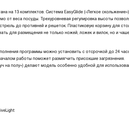
а на 13 комплектов. Система EasyGlide («Легкое скольжение»)
симо от веса посуды. Трехуровневая регулировка высоты позво
стрюль до противней и решеток. Пластиковую корзину для ст
ть для размещения не только ножей, ложек и вилок, но и чаше
полнения программы можно установить с отсрочкой до 24 час
началом работы поможет размягчить присохшие загрязнения.
«Луч на полу») делают модель особенно удобной для использова
veLight