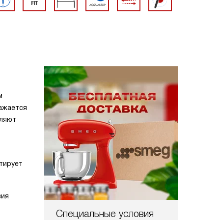
м
ражается
оляют
тирует
вия
Специальные условия