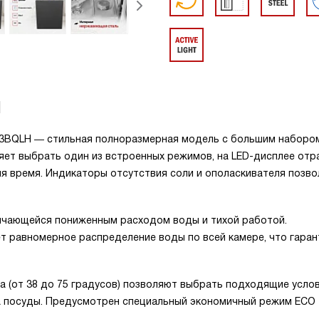
H
3BQLH ― стильная полноразмерная модель с большим наборо
яет выбрать один из встроенных режимов, на LED-дисплее от
ия время. Индикаторы отсутствия соли и ополаскивателя позв
личающейся пониженным расходом воды и тихой работой.
т равномерное распределение воды по всей камере, что гаран
а (от 38 до 75 градусов) позволяют выбрать подходящие усло
ла посуды. Предусмотрен специальный экономичный режим ЕСО