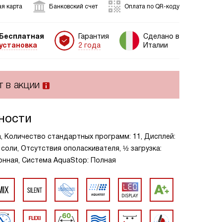
я карта
Банковский счет
Оплата по QR-коду
Бесплатная
Гарантия
Сделано в
установка
2 года
Италии
т в акции
ности
а, Количество стандартных программ: 11, Дисплей:
соли, Отсутствия ополаскивателя, ½ загрузка:
ионная, Система AquaStop: Полная