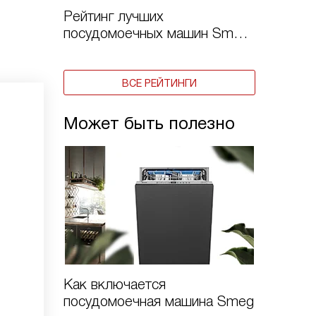
Рейтинг лучших
посудомоечных машин Smeg
2024 года
ВСЕ РЕЙТИНГИ
Может быть полезно
Как включается
Как вк
посудомоечная машина Smeg
машину