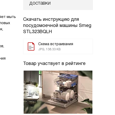
доставки
ляет мыть
Скачать инструкцию для
оловых
посудомоечной машины
Smeg
к,
STL323BQLH
Схема встраивания
ов,
JPG, 138.33 KB
ния
Товар участвует в рейтинге