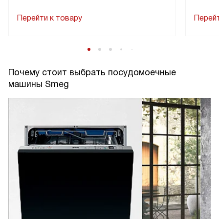
Перейти к товару
Перейт
Почему стоит выбрать посудомоечные
машины Smeg