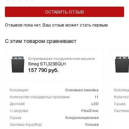
ОСТАВИТЬ ОТЗЫВ
Отзывов пока нет, Ваш отзыв может стать первым.
С этим товаром сравнивают
Встраиваемая посудомоечная машина
Smeg STL323BQLH
157 790
руб.
Коллекция :
Основная линейка
Коллекци
Количество стандартных программ:
11
Количес
Дисплей:
LED
Сушка:
½ загрузка:
FlexiZone
Система
Сушка:
Конденсационная
Система AquaStop:
Полная