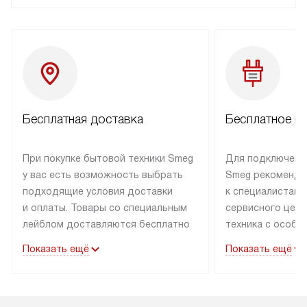
Бесплатная доставка
Бесплатное п
При покупке бытовой техники Smeg
Для подключени
у вас есть возможность выбрать
Smeg рекоменду
подходящие условия доставки
к специалистам 
и оплаты. Товары со специальным
сервисного цент
лейблом доставляются бесплатно
техника с особы
по Москве в пределах МКАД
подключается б
Показать ещё
Показать ещё
до подъезда. Доставка за пределы
коммуникациям. 
МКАД оплачивается
за пределы МКА
дополнительно. Товар, имеющий
взиматься допол
маркировку «в наличии», может
Готовые коммун