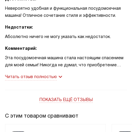
Невероятно удобная и функциональная посудомоечная
машина! Отличное сочетание стиля и эффективности.
Недостатки:
Абсолютно ничего не могу указать как недостаток.
Комментарий:
Эта посудомоечная машина стала настоящим спасением
для моей семьи! Никогда не думал, что приобретение
такого устройства может так радикально изменить нашу
Читать отзыв полностью
жизнь. Теперь мы можем проводить больше времени
вместе, вместо того чтобы тратить его на мытье посуды.
Сразу бросается в глаза стильный черный цвет и панель
ПОКАЗАТЬ ЕЩЁ ОТЗЫВЫ
управления, которая интуитивно понятна. Количество
программ мойки впечатляет — на любой случай есть
подходящий режим. Особенно полюбилась функция
С этим товаром сравнивают
замачивания — она просто незаменима для столовых
приборов и кастрюль, которые раньше приходилось