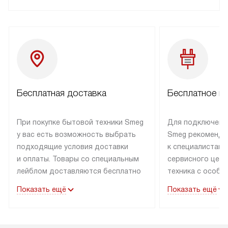
Бесплатная доставка
Бесплатное п
При покупке бытовой техники Smeg
Для подключени
у вас есть возможность выбрать
Smeg рекоменду
подходящие условия доставки
к специалистам 
и оплаты. Товары со специальным
сервисного цент
лейблом доставляются бесплатно
техника с особы
по Москве в пределах МКАД
подключается б
Показать ещё
Показать ещё
до подъезда. Доставка за пределы
коммуникациям. 
МКАД оплачивается
за пределы МКА
дополнительно. Товар, имеющий
взиматься допол