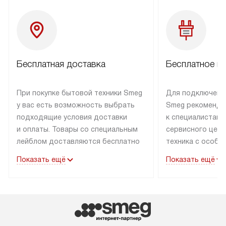
Бесплатная доставка
Бесплатное п
При покупке бытовой техники Smeg
Для подключени
у вас есть возможность выбрать
Smeg рекоменду
подходящие условия доставки
к специалистам 
и оплаты. Товары со специальным
сервисного цент
лейблом доставляются бесплатно
техника с особы
по Москве в пределах МКАД
подключается б
Показать ещё
Показать ещё
до подъезда. Доставка за пределы
коммуникациям. 
МКАД оплачивается
за пределы МКА
дополнительно. Товар, имеющий
взиматься допол
маркировку «в наличии», может
Готовые коммун
быть отправлен покупателю
предполагают н
в течение трех дней. Доставка
установленной р