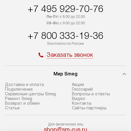
+7 495 929-70-76
в Санкт-Петербург и другие
подключения к 
регионы осуществляется через
и канализации в
Пн-Пт:
с 8:00 до 22:00
транспортные компании. После
от типа техники
Сб-Вс:
с 9:00 до 22:00
100% предоплаты мы бесплатно
дополнительных 
+7 800 333-19-36
доставляем заказ до офиса
определяется в 
транспортной компании в Москве.
с прайс-листом 
Бесплатно по России
Пожалуйста, уточняйте условия
доступным на са
Заказать звонок
доставки у менеджера при
«Подключение».
оформлении заказа.
Стандартный мо
Мир Smeg
В день, согласованный с вами,
в себя снятие уп
служба доставки привезет
и транспортиров
Доставка и оплата
Акции
упакованный товар до подъезда.
при необходимо
Подключение
Глоссарий
Сервисные центры Smeg
Вопросы и ответы
Если вам необходимо доставить
отдельных часте
Ремонт Smeg
Видео
покупку до двери вашей квартиры
устанавливается
Возврат и обмен
Контакты
Статьи
Сайты-партнеры
или места установки, пожалуйста,
подготовленное
предварительно согласуйте это
по уровню и под
с менеджером. За эту услугу будет
существующим к
Для физических лиц
shop@sm-rus.ru
взиматься дополнительная плата.
После этого пр