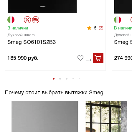
В наличии
5
(3)
В налич
Духовой шкаф
Духовой
Smeg SO6101S2B3
Smeg 
185 990
руб.
274 99
Почему стоит выбрать вытяжки Smeg