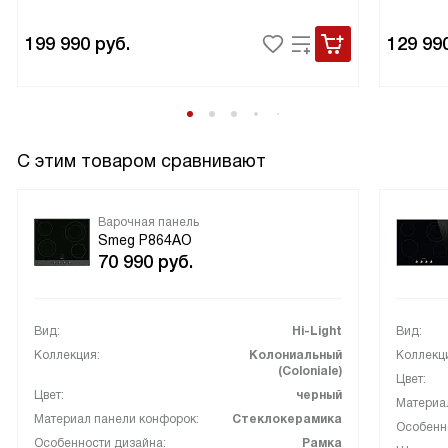
199 990
руб.
129 99
С этим товаром сравнивают
Варочная панель
Smeg P864AO
70 990
руб.
Вид:
Hi-Light
Вид:
Коллекция:
Колониальный
Коллекц
(Coloniale)
Цвет:
Цвет:
черный
Материа
Материал панели конфорок:
Стеклокерамика
Особенн
Особенности дизайна:
Рамка