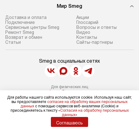
Мир Smeg
В день, согласованный с вами,
в себя снятие уп
служба доставки привезет
и транспортиров
Доставка и оплата
Акции
упакованный товар до подъезда.
при необходимо
Подключение
Глоссарий
Сервисные центры Smeg
Вопросы и ответы
Если вам необходимо доставить
отдельных часте
Ремонт Smeg
Видео
покупку до двери вашей квартиры
устанавливается
Возврат и обмен
Контакты
Статьи
Сайты-партнеры
или места установки, пожалуйста,
подготовленное
предварительно согласуйте это
по уровню и под
с менеджером. За эту услугу будет
существующим к
Smeg в социальных сетях
взиматься дополнительная плата.
После этого пр
Обратите внимание на размеры
запуск и краткая
товара: например, если габариты
по использовани
Для физических лиц
холодильника не позволяют
монтаж не включ
shop@sm-rus.ru
пронести его через дверной проем,
коммуникаций, 
Для работы нашего сайта используются cookie. Используя наш сайт,
Для юридических лиц
вы предоставляете
согласие на обработку ваших персональных
business@kvalitet.company
сотрудники транспортной службы
материалы, уста
данных
с помощью сервисов веб-аналитики (Cookie) и
присоединяетесь к тексту «
Согласия на обработку персональных
не имеют права производить
и перевешивание
данных
»
НАПИСАТЬ РУКОВОДСТВУ
демонтаж дверцы, ручек или других
Профессиональ
Соглашаюсь
выступающих элементов, так как
и регулярное об
это может повлечь отказ в ремонте
Политика конфиденциальности
помогают избеж