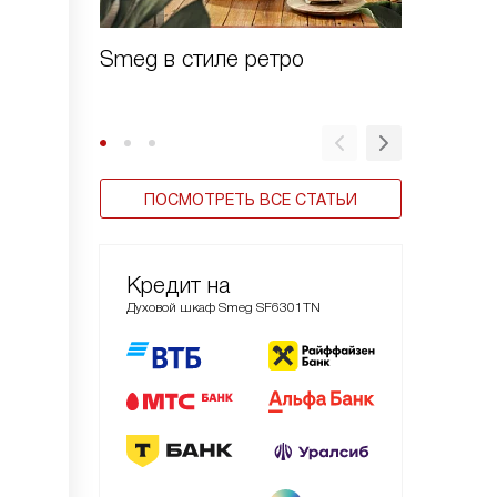
Smeg в стиле ретро
Духовы
Linea
ПОСМОТРЕТЬ ВСЕ СТАТЬИ
Кредит на
Духовой шкаф Smeg SF6301TN