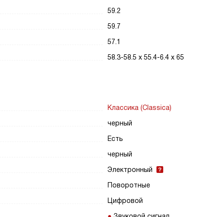
59.2
59.7
57.1
58.3-58.5 х 55.4-6.4 х 65
Классика (Classica)
черный
Есть
черный
Электронный
Поворотные
Цифровой
Звуковой сигнал