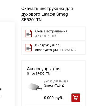
Скачать инструкцию для
духового шкафа
Smeg
SF6301TN
Схема встраивания
JPG, 106.15 KB
Инструкция по
эксплуатации
PDF, 2.51 MB
Аксессуары для
Smeg SF6301TN
Доска для пиццы
Эма
про
Smeg PALPZ
в
Sm
м
9 990
руб.
7 