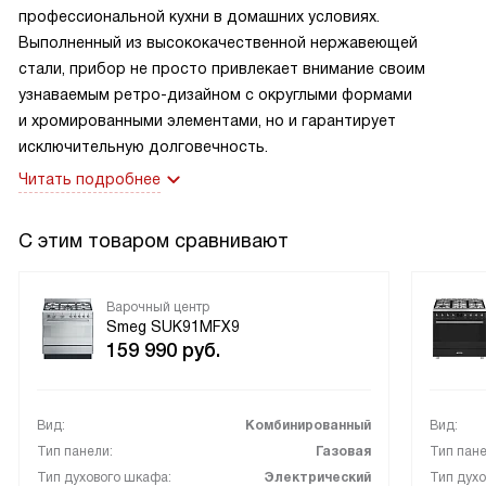
профессиональной кухни в домашних условиях.
сразу или пока пирог печется на втором противне
Выполненный из высококачественной нержавеющей
успеваю сделать две закладки слоенного печенья
стали, прибор не просто привлекает внимание своим
с сыром. Это все седается быстро. Несмотря на то, что
узнаваемым ретро-дизайном с округлыми формами
пирог большой. Жаль что раньше до нового года
и хромированными элементами, но и гарантирует
не купила. Вот бы где пригодился центр. Соблюдаю
исключительную долговечность.
чистоту и очищаю паром духовку и мою стекла на дверце.
Читать подробнее
По времени затратно, надо ждать когда очистится паром
и откручивать стекла, но получается очень чисто. Зато
есть проблема. Еще не кончился кредит, а надо покупать
С этим товаром сравнивают
вытяжку. Потому что когда готовишь, то всяких испарений
стало много. Даже при открытом окне.
Варочный центр
Smeg SUK91MFX9
159 990
руб.
Вид:
Комбинированный
Вид:
Тип панели:
Газовая
Тип пане
Тип духового шкафа:
Электрический
Тип духо