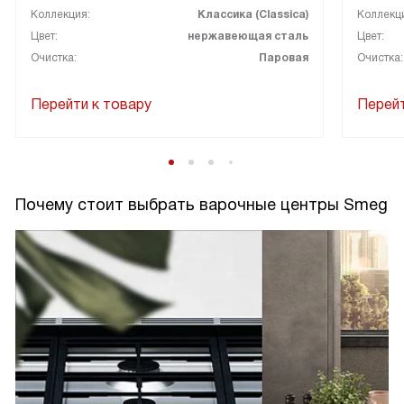
Коллекция:
Классика (Classica)
Коллекц
Цвет:
нержавеющая сталь
Цвет:
Очистка:
Паровая
Очистка:
Перейти к товару
Перейт
Почему стоит выбрать варочные центры Smeg