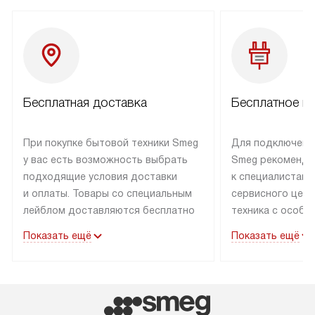
Бесплатная доставка
Бесплатное п
При покупке бытовой техники Smeg
Для подключени
у вас есть возможность выбрать
Smeg рекоменду
подходящие условия доставки
к специалистам 
и оплаты. Товары со специальным
сервисного цент
лейблом доставляются бесплатно
техника с особы
по Москве в пределах МКАД
подключается б
Показать ещё
Показать ещё
до подъезда. Доставка за пределы
коммуникациям. 
МКАД оплачивается
за пределы МКА
дополнительно. Товар, имеющий
взиматься допол
маркировку «в наличии», может
Готовые коммун
быть отправлен покупателю
предполагают н