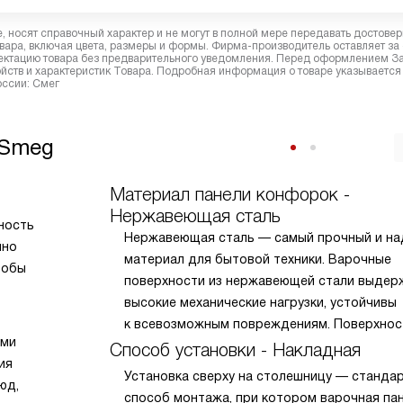
 носят справочный характер и не могут в полной мере передавать достове
вара, включая цвета, размеры и формы. Фирма-производитель оставляет за
лектацию товара без предварительного уведомления. Перед оформлением З
йств и характеристик Товара. Подробная информация о товаре указывается
оссии: Смег
 Smeg
Материал панели конфорок -
Нержавеющая сталь
ность
Нержавеющая сталь — самый прочный и н
йно
материал для бытовой техники. Варочные
тобы
поверхности из нержавеющей стали выде
высокие механические нагрузки, устойчивы
к всевозможным повреждениям. Поверхнос
ами
чистить, она отличается гигиеничностью и 
Способ установки - Накладная
ия
правильном уходе сохраняет опрятный вне
Установка сверху на столешницу — станда
юд,
на долгие годы.
способ монтажа, при котором варочная па