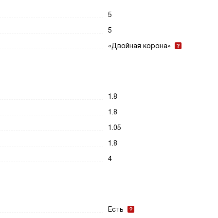
5
5
«Двойная корона»
1.8
1.8
1.05
1.8
4
Есть