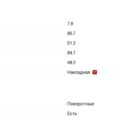
7.8
86.7
51.2
84.7
48.2
Накладная
Поворотные
Есть