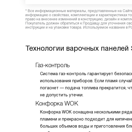
* Все информационные материалы, представленные на Сайте,
информацию о свойствах, комплектации и характеристиках то
право на внесение изменений в конструкцию, дизайн и комп
Покупатель должен обратиться к Продавцу для уточнения сво
инструкции и на упаковке товара. Используемое название в Р
Технологии варочных панелей
Газ-контроль
Система газ-контроль гарантирует безопас
использования приборов. Если пламя случа
погаснет — подача топлива прекратится, ч
не допустить утечки.
Конфорка WOK
Конфорка WOK оснащена несколькими ряд
пламени и прекрасно подходит для кипячен
больших объемов воды и приготовления бл