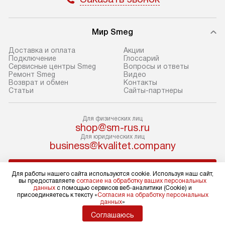
оформлении заказа.
Стандартный мо
В день, согласованный с вами,
в себя снятие уп
Мир Smeg
служба доставки привезет
и транспортиров
упакованный товар до подъезда.
при необходимо
Доставка и оплата
Акции
Подключение
Глоссарий
Если вам необходимо доставить
отдельных часте
Сервисные центры Smeg
Вопросы и ответы
покупку до двери вашей квартиры
устанавливается
Ремонт Smeg
Видео
Возврат и обмен
Контакты
или места установки, пожалуйста,
подготовленное
Статьи
Сайты-партнеры
предварительно согласуйте это
по уровню и под
с менеджером. За эту услугу будет
существующим к
Для физических лиц
взиматься дополнительная плата.
После этого пр
shop@sm-rus.ru
Обратите внимание на размеры
запуск и краткая
Для юридических лиц
business@kvalitet.company
товара: например, если габариты
по использовани
холодильника не позволяют
монтаж не включ
НАПИСАТЬ РУКОВОДСТВУ
пронести его через дверной проем,
коммуникаций, 
Для работы нашего сайта используются cookie. Используя наш сайт,
вы предоставляете
согласие на обработку ваших персональных
сотрудники транспортной службы
материалы, уста
данных
с помощью сервисов веб-аналитики (Cookie) и
не имеют права производить
и перевешивание
Политика конфиденциальности
присоединяетесь к тексту «
Согласия на обработку персональных
данных
»
Условия продажи
демонтаж дверцы, ручек или других
Профессиональ
Карта сайта
Соглашаюсь
выступающих элементов, так как
и регулярное об
© 2004 – 2026 Магазин Smeg «Kvalitet Trade, LLC»