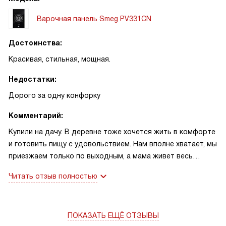
Варочная панель Smeg PV331CN
Достоинства:
Красивая, стильная, мощная.
Недостатки:
Дорого за одну конфорку
Комментарий:
Купили на дачу. В деревне тоже хочется жить в комфорте
и готовить пищу с удовольствием. Нам вполне хватает, мы
приезжаем только по выходным, а мама живет весь
дачный сезон. Работает панелтка отличпо, ничего
Читать отзыв полностью
отрицательного к ее работе у нас нет. Она очень
облегчила нам жизнь, раньше обходились простой
электрической плиткой, было очень неудобно. Сейчас нас
ПОКАЗАТЬ ЕЩЁ ОТЗЫВЫ
все устраивает. Только вот цена на нее высока.