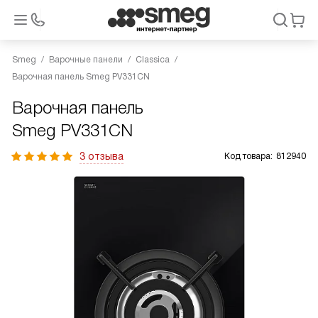
Smeg
Варочные панели
Classica
Варочная панель Smeg PV331CN
Варочная панель
Smeg PV331CN
3 отзыва
Код товара:
812940