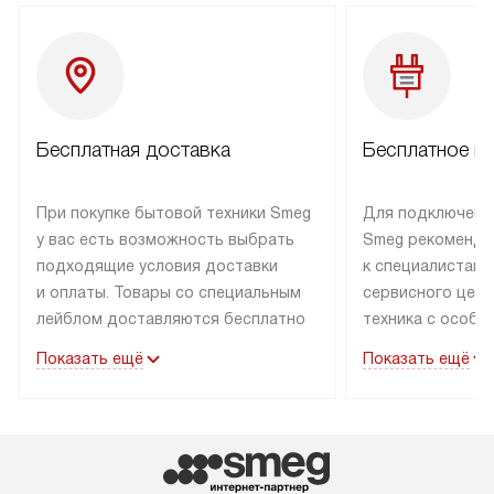
Бесплатная доставка
Бесплатное п
При покупке бытовой техники Smeg
Для подключени
у вас есть возможность выбрать
Smeg рекоменду
подходящие условия доставки
к специалистам 
и оплаты. Товары со специальным
сервисного цент
лейблом доставляются бесплатно
техника с особы
по Москве в пределах МКАД
подключается б
Показать ещё
Показать ещё
до подъезда. Доставка за пределы
коммуникациям. 
МКАД оплачивается
за пределы МКА
дополнительно. Товар, имеющий
взиматься допол
маркировку «в наличии», может
Готовые коммун
быть отправлен покупателю
предполагают н